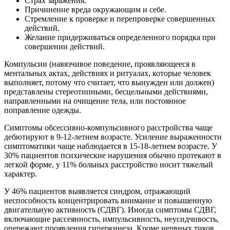
Страх заражения.
Причинение вреда окружающим и себе.
Стремление к проверке и перепроверке совершенных
действий.
Желание придерживаться определенного порядка при
совершении действий.
Компульсии (навязчивое поведение, проявляющееся в
ментальных актах, действиях и ритуалах, которые человек
выполняет, потому что считает, что вынужден или должен)
представлены стереотипными, бесцельными действиями,
направленными на очищение тела, или постоянное
поправление одежды.
Симптомы обсессивно-компульсивного расстройства чаще
дебютируют в 9-12-летнем возрасте. Усиление выраженности
симптоматики чаще наблюдается в 15-18-летнем возрасте. У
30% пациентов психические нарушения обычно протекают в
легкой форме, у 11% больных расстройство носит тяжелый
характер.
У 46% пациентов выявляется синдром, отражающий
неспособность концентрировать внимание и повышенную
двигательную активность (СДВГ). Иногда симптомы СДВГ,
включающие рассеянность, импульсивность, неусидчивость,
опережают проявления гиперкинеза. Кроме нервных тиков,