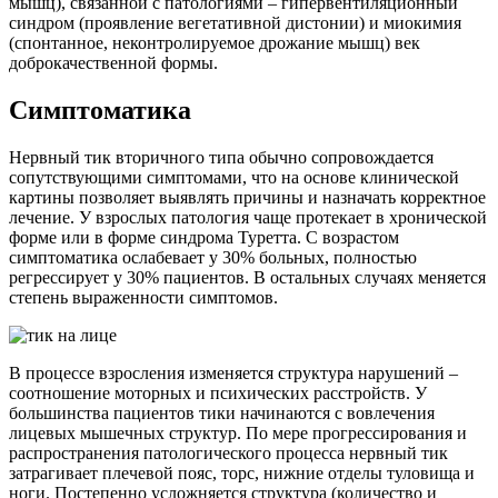
мышц), связанной с патологиями – гипервентиляционный
синдром (проявление вегетативной дистонии) и миокимия
(спонтанное, неконтролируемое дрожание мышц) век
доброкачественной формы.
Симптоматика
Нервный тик вторичного типа обычно сопровождается
сопутствующими симптомами, что на основе клинической
картины позволяет выявлять причины и назначать корректное
лечение. У взрослых патология чаще протекает в хронической
форме или в форме синдрома Туретта. С возрастом
симптоматика ослабевает у 30% больных, полностью
регрессирует у 30% пациентов. В остальных случаях меняется
степень выраженности симптомов.
В процессе взросления изменяется структура нарушений –
соотношение моторных и психических расстройств. У
большинства пациентов тики начинаются с вовлечения
лицевых мышечных структур. По мере прогрессирования и
распространения патологического процесса нервный тик
затрагивает плечевой пояс, торс, нижние отделы туловища и
ноги. Постепенно усложняется структура (количество и