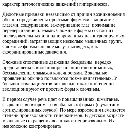
характер патологических движений) гиперкинезов.
Дебютные признаки независимо от причин возникновения
обычно представлены простыми формами – моргание
глазами, сощуривание, зажмуривание глаз, пожимание,
передергивание плечами. Сложные формы состоят из
последовательных или одновременных неконтролируемых
сокращений, затрагивающих несколько мышечных групп.
Сложные формы внешне могут выглядеть, как
скоординированные движения.
Сложные спонтанные движения бесцельны, нередко
представлены в виде подпрыгиваний или внезапных,
бессмысленных замахов конечностями. Вокальные
проявления обычно появляются позже двигательных. У
большинства пациентов вокальные также постепенно
эволюционируют от простых форм к сложным.
В первом случае речь идет о покашливаниях, шмыганье,
фырканье, во втором – о вербальных формах (с участием
артикулированных звуков). По мере взросления изменяется
степень произвольности гиперкинезов. В детском возрасте
мышечные сокращения возникают непроизвольно. Их
невозможно контролировать.