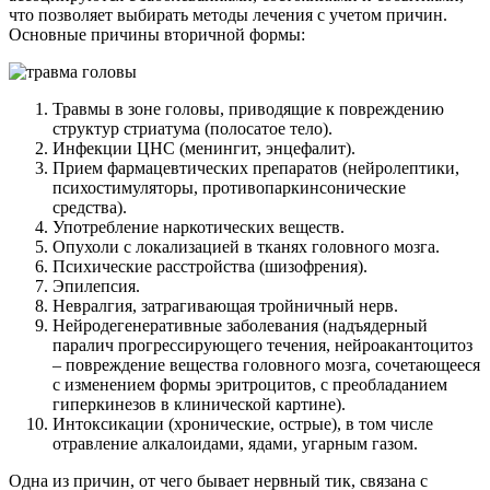
что позволяет выбирать методы лечения с учетом причин.
Основные причины вторичной формы:
Травмы в зоне головы, приводящие к повреждению
структур стриатума (полосатое тело).
Инфекции ЦНС (менингит, энцефалит).
Прием фармацевтических препаратов (нейролептики,
психостимуляторы, противопаркинсонические
средства).
Употребление наркотических веществ.
Опухоли с локализацией в тканях головного мозга.
Психические расстройства (шизофрения).
Эпилепсия.
Невралгия, затрагивающая тройничный нерв.
Нейродегенеративные заболевания (надъядерный
паралич прогрессирующего течения, нейроакантоцитоз
– повреждение вещества головного мозга, сочетающееся
с изменением формы эритроцитов, с преобладанием
гиперкинезов в клинической картине).
Интоксикации (хронические, острые), в том числе
отравление алкалоидами, ядами, угарным газом.
Одна из причин, от чего бывает нервный тик, связана с