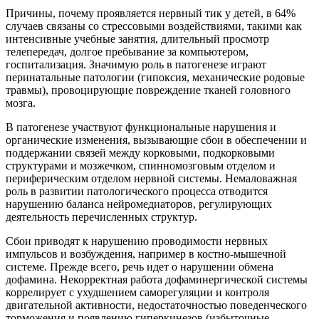
Причины, почему проявляется нервный тик у детей, в 64%
случаев связаны со стрессовыми воздействиями, такими как
интенсивные учебные занятия, длительный просмотр
телепередач, долгое пребывание за компьютером,
госпитализация. Значимую роль в патогенезе играют
перинатальные патологии (гипоксия, механические родовые
травмы), провоцирующие повреждение тканей головного
мозга.
В патогенезе участвуют функциональные нарушения и
органические изменения, вызывающие сбои в обеспечении и
поддержании связей между корковыми, подкорковыми
структурами и мозжечком, спинномозговым отделом и
периферическим отделом нервной системы. Немаловажная
роль в развитии патологического процесса отводится
нарушению баланса нейромедиаторов, регулирующих
деятельность перечисленных структур.
Сбои приводят к нарушению проводимости нервных
импульсов и возбуждения, например в костно-мышечной
системе. Прежде всего, речь идет о нарушении обмена
дофамина. Некорректная работа дофаминергической системы
коррелирует с ухудшением саморегуляции и контроля
двигательной активности, недостаточностью поведенческого
торможения и появлению гиперкинезов (избыточные,