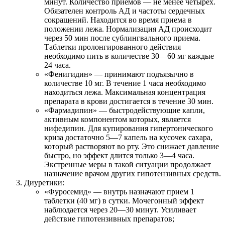
минут. Количество приемов — не менее четырех.
Обязателен контроль АД и частоты сердечных
сокращений. Находится во время приема в
положении лежа. Нормализация АД происходит
через 50 мин после сублингвального приема.
Таблетки пролонгированного действия
необходимо пить в количестве 30—60 мг каждые
24 часа.
«Фенигидин» — принимают подъязычно в
количестве 10 мг. В течение 1 часа необходимо
находиться лежа. Максимальная концентрация
препарата в крови достигается в течение 30 мин.
«Фармадипин» — быстродействующие капли,
активным компонентом которых, является
нифедипин. Для купирования гипертонического
криза достаточно 5—7 капель на кусочек сахара,
который растворяют во рту. Это снижает давление
быстро, но эффект длится только 3—4 часа.
Экстренные меры в такой ситуации продолжает
назначение врачом других гипотензивных средств.
Диуретики:
«Фуросемид» — внутрь назначают прием 1
таблетки (40 мг) в сутки. Мочегонный эффект
наблюдается через 20—30 минут. Усиливает
действие гипотензивных препаратов;