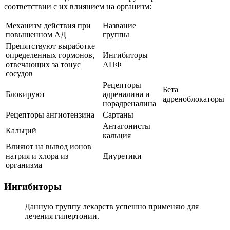
соответствии с их влиянием на организм:
Механизм действия при
Название
повышенном АД
группы
Препятствуют выработке
определенных гормонов,
Ингибиторы
отвечающих за тонус
АПФ
сосудов
Рецепторы
Бета
Блокируют
адреналина и
адреноблокаторы
норадреналина
Рецепторы ангиотензина
Сартаны
Антагонисты
Кальций
кальция
Влияют на вывод ионов
натрия и хлора из
Диуретики
организма
Ингибиторы
Данную группу лекарств успешно применяю для
лечения гипертонии.