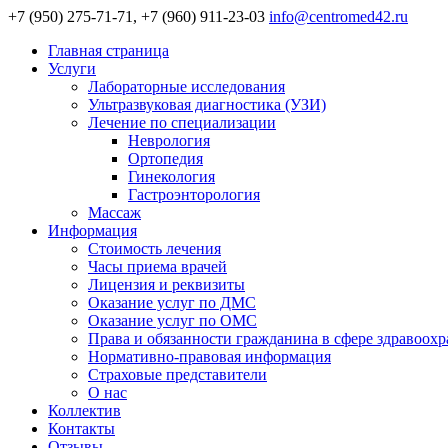
+7 (950) 275-71-71, +7 (960) 911-23-03
info@centromed42.ru
Главная страница
Услуги
Лабораторные исследования
Ультразвуковая диагностика (УЗИ)
Лечение по специализации
Неврология
Ортопедия
Гинекология
Гастроэнторология
Массаж
Информация
Стоимость лечения
Часы приема врачей
Лицензия и реквизиты
Оказание услуг по ДМС
Оказание услуг по ОМС
Права и обязанности гражданина в сфере здравоох
Нормативно-правовая информация
Страховые представители
О нас
Коллектив
Контакты
Отзывы