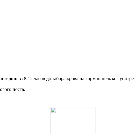
стерон: з
а 8-12 часов до забора крова на гормон нельзя – упот
огого поста.