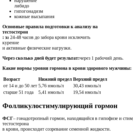
нарушение
либидо
гипогонадизм
кожные высыпания
Основные правила подготовки к анализу на
тестостерон
: з
а 24-48 часов до забора крови исключить
курение
и активные физические нагрузки.
Через сколько дней будет результат:
через 1 рабочий день.
Какие нормы уровня гормона в крови здорового мужчины:
Возраст
Нижний предел
Верхний предел
от 14 и до 50 лет
5,76 нмоль/л
30,43 нмоль/л
старше 51 года
5,41 нмоль/л
19,54 нмоль/л
Фолликулостимулирующий гормон
ФСГ
– гонадотропный гормон, находящийся в гипофизе и стим
тестостерона
в крови, происходит созревание семенной жидкости.