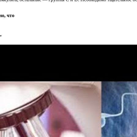
но, что
”