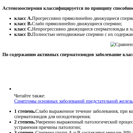
Астенозооспермия классифицируется по принципу способно
класс А.
Прогрессивно прямолинейно движущиеся сперм
класс В.
Слабо прямолинейно движущиеся спермии;
класс С.
Непрогрессивно движущиеся сперматозоиды в ха
класс D.
Полностью неподвижные спермии с их содержан
По содержанию активных сперматозоидов заболевание кла
Читайте также:
Симптомы основных заболеваний предстательной желез
1 степень.
Слабо выраженное течение заболевания, при к
сперматозоидов для оплодотворения;
2 степень.
Умеренно выраженный патологический процесс,
устранения причины патологии;
3 степень.
Спермии групп А и В составляют меньше 30% э