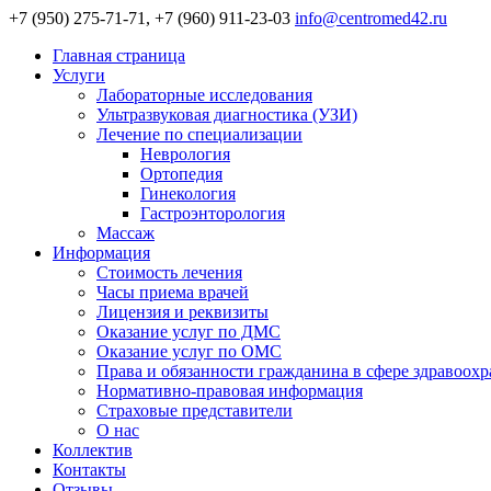
+7 (950) 275-71-71, +7 (960) 911-23-03
info@centromed42.ru
Главная страница
Услуги
Лабораторные исследования
Ультразвуковая диагностика (УЗИ)
Лечение по специализации
Неврология
Ортопедия
Гинекология
Гастроэнторология
Массаж
Информация
Стоимость лечения
Часы приема врачей
Лицензия и реквизиты
Оказание услуг по ДМС
Оказание услуг по ОМС
Права и обязанности гражданина в сфере здравоох
Нормативно-правовая информация
Страховые представители
О нас
Коллектив
Контакты
Отзывы