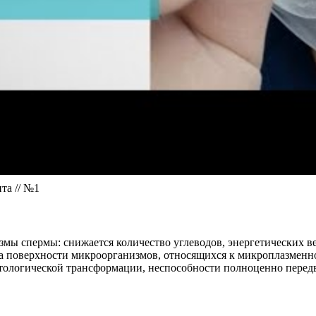
та // №1
мы спермы: снижается количество углеводов, энергетических в
т на поверхности микроорганизмов, относящихся к микроплазмен
атологической трансформации, неспособности полноценно перед