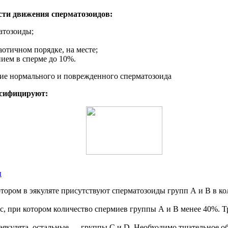
сти движения сперматозоидов:
атозоиды;
отичном порядке, на месте;
ием в сперме до 10%.
ссифицируют:
ы
отором в эякуляте присутствуют сперматозоиды групп А и В в к
 при котором количество спермиев группы А и В менее 40%. Тр
якулята, остальные — группы С и D. Необходимо тщательное обс