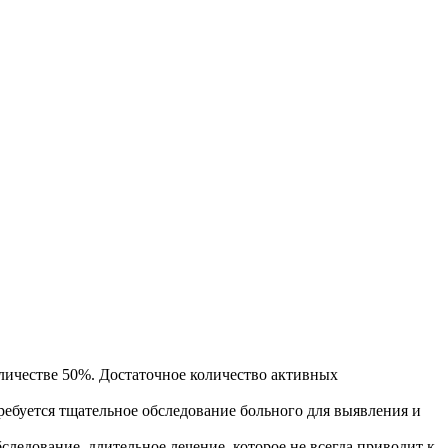
оличестве 50%. Достаточное количество активных
ебуется тщательное обследование больного для выявления и
ледование, длительное лечение, которое не всегда приводит к