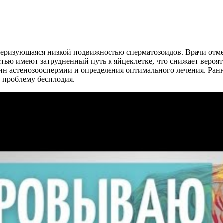
ктеризующаяся низкой подвижностью сперматозоидов. Врачи отме
тью имеют затрудненный путь к яйцеклетке, что снижает вероя
ин астенозооспермии и определения оптимального лечения. Ранн
 проблему бесплодия.