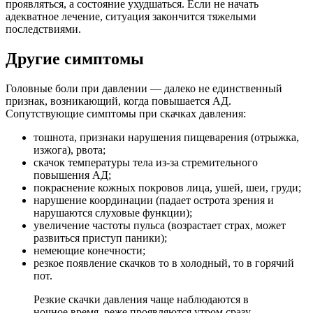
проявляться, а состояние ухудшаться. Если не начать
адекватное лечение, ситуация закончится тяжелыми
последствиями.
Другие симптомы
Головные боли при давлении — далеко не единственный
признак, возникающий, когда повышается АД.
Сопутствующие симптомы при скачках давления:
тошнота, признаки нарушения пищеварения (отрыжка,
изжога), рвота;
скачок температуры тела из-за стремительного
повышения АД;
покраснение кожных покровов лица, ушей, шеи, груди;
нарушение координации (падает острота зрения и
нарушаются слуховые функции);
увеличение частоты пульса (возрастает страх, может
развиться приступ паники);
немеющие конечности;
резкое появление скачков то в холодный, то в горячий
пот.
Резкие скачки давления чаще наблюдаются в
ночное время, реже проявляются утром сразу