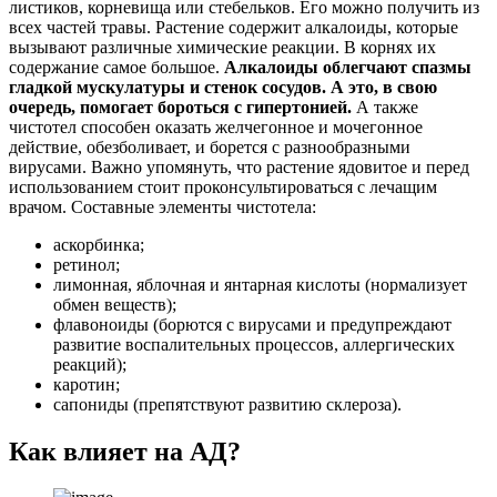
листиков, корневища или стебельков. Его можно получить из
всех частей травы. Растение содержит алкалоиды, которые
вызывают различные химические реакции. В корнях их
содержание самое большое.
Алкалоиды облегчают спазмы
гладкой мускулатуры и стенок сосудов. А это, в свою
очередь, помогает бороться с гипертонией.
А также
чистотел способен оказать желчегонное и мочегонное
действие, обезболивает, и борется с разнообразными
вирусами. Важно упомянуть, что растение ядовитое и перед
использованием стоит проконсультироваться с лечащим
врачом. Составные элементы чистотела:
аскорбинка;
ретинол;
лимонная, яблочная и янтарная кислоты (нормализует
обмен веществ);
флавоноиды (борются с вирусами и предупреждают
развитие воспалительных процессов, аллергических
реакций);
каротин;
сапониды (препятствуют развитию склероза).
Как влияет на АД?