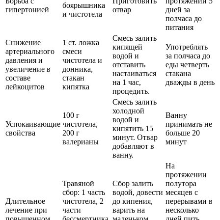
Борьба с
Приготовить
протяжении 5
боярышника
гипертонией
отвар
дней за
и чистотела
полчаса до
питания
Смесь залить
Снижение
1 ст. ложка
кипящей
Употреблять
артериального
смеси
водой и
за полчаса до
давления и
чистотела и
отставить
еды четверть
увеличение в
донника,
настаиваться
стакана
составе
стакан
на 1 час,
дважды в день
лейкоцитов
кипятка
процедить.
Смесь залить
холодной
100 г
Ванну
водой и
Успокаивающие
чистотела,
принимать не
кипятить 15
свойства
200 г
больше 20
минут. Отвар
валерианы
минут
добавляют в
ванну.
На
протяжении
Травяной
Сбор залить
полутора
сбор: 1 часть
водой, довести
месяцев с
Длительное
чистотела, 2
до кипения,
перерывами в
лечение при
части
варить на
несколько
повышенном
бессмертника,
маленьком
дней пить