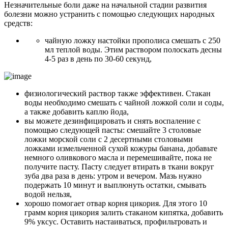
Незначительные боли даже на начальной стадии развития
болезни можно устранить с помощью следующих народных
средств:
чайную ложку настойки прополиса смешать с 250
мл теплой воды. Этим раствором полоскать десны
4-5 раз в день по 30-60 секунд,
физиологический раствор также эффективен. Стакан
воды необходимо смешать с чайной ложкой соли и соды,
а также добавить каплю йода,
вы можете дезинфицировать и снять воспаление с
помощью следующей пасты: смешайте 3 столовые
ложки морской соли с 2 десертными столовыми
ложками измельченной сухой кожуры банана, добавьте
немного оливкового масла и перемешивайте, пока не
получите пасту. Пасту следует втирать в ткани вокруг
зуба два раза в день: утром и вечером. Мазь нужно
подержать 10 минут и выплюнуть остатки, смывать
водой нельзя,
хорошо помогает отвар корня цикория. Для этого 10
грамм корня цикория залить стаканом кипятка, добавить
9% уксус. Оставить настаиваться, профильтровать и