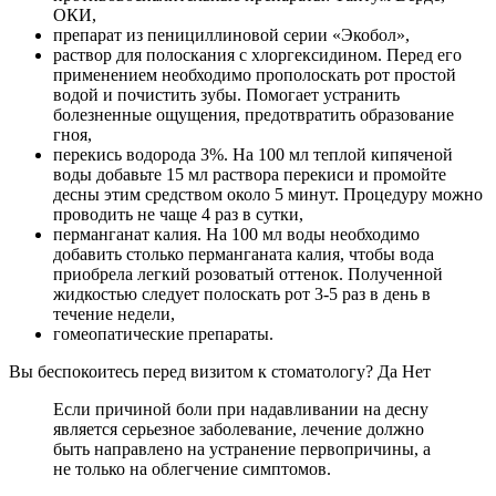
ОКИ,
препарат из пенициллиновой серии «Экобол»,
раствор для полоскания с хлоргексидином. Перед его
применением необходимо прополоскать рот простой
водой и почистить зубы. Помогает устранить
болезненные ощущения, предотвратить образование
гноя,
перекись водорода 3%. На 100 мл теплой кипяченой
воды добавьте 15 мл раствора перекиси и промойте
десны этим средством около 5 минут. Процедуру можно
проводить не чаще 4 раз в сутки,
перманганат калия. На 100 мл воды необходимо
добавить столько перманганата калия, чтобы вода
приобрела легкий розоватый оттенок. Полученной
жидкостью следует полоскать рот 3-5 раз в день в
течение недели,
гомеопатические препараты.
Вы беспокоитесь перед визитом к стоматологу? Да Нет
Если причиной боли при надавливании на десну
является серьезное заболевание, лечение должно
быть направлено на устранение первопричины, а
не только на облегчение симптомов.