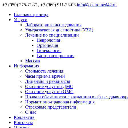
+7 (950) 275-71-71, +7 (960) 911-23-03
info@centromed42.ru
Главная страница
Услуги
Лабораторные исследования
Ультразвуковая диагностика (УЗИ)
Лечение по специализации
Неврология
Ортопедия
Гинекология
Гастроэнторология
Массаж
Информация
Стоимость лечения
Часы приема врачей
Лицензия и реквизиты
Оказание услуг по ДМС
Оказание услуг по ОМС
Права и обязанности гражданина в сфере здравоох
Нормативно-правовая информация
Страховые представители
О нас
Коллектив
Контакты
Отзывы