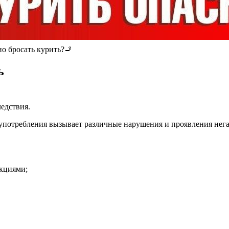
но бросать курить?🚬
ь
едствия.
 употребления вызывает различные нарушения и проявления нег
кциями;