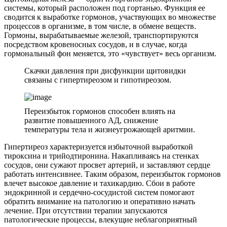
системы, который расположен под гортанью. Функция ее
сводится к выработке гормонов, участвующих во множестве
процессов в организме, в том числе, в обмене веществ.
Гормоны, вырабатываемые железой, транспортируются
посредством кровеносных сосудов, и в случае, когда
гормональный фон меняется, это «чувствует» весь организм.
Скачки давления при дисфункции щитовидки
связаны с гипертиреозом и гипотиреозом.
Переизбыток гормонов способен влиять на
развитие повышенного АД, снижение
температуры тела и жизнеугрожающей аритмии.
Гипертиреоз характеризуется избыточной выработкой
тироксина и трийодтиронина. Накапливаясь на стенках
сосудов, они сужают просвет артерий, и заставляют сердце
работать интенсивнее. Таким образом, переизбыток гормонов
влечет высокое давление и тахикардию. Сбои в работе
эндокринной и сердечно-сосудистой систем помогают
обратить внимание на патологию и оперативно начать
лечение. При отсутствии терапии запускаются
патологические процессы, влекущие неблагоприятный