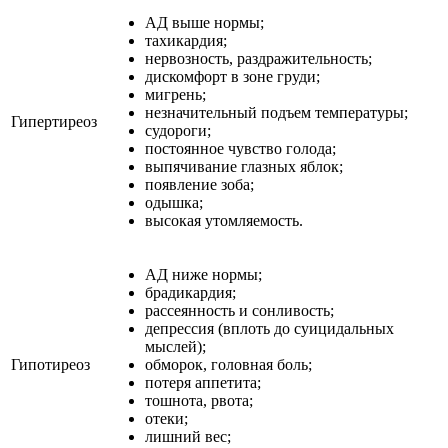
АД выше нормы;
тахикардия;
нервозность, раздражительность;
дискомфорт в зоне груди;
мигрень;
незначительный подъем температуры;
Гипертиреоз
судороги;
постоянное чувство голода;
выпячивание глазных яблок;
появление зоба;
одышка;
высокая утомляемость.
АД ниже нормы;
брадикардия;
рассеянность и сонливость;
депрессия (вплоть до суицидальных
мыслей);
Гипотиреоз
обморок, головная боль;
потеря аппетита;
тошнота, рвота;
отеки;
лишний вес;