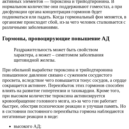
активных элементов — тироксина и трийодтиронина. В
нормальном количестве они поддерживают гомеостаз, а при
дисфункции органа концентрация гормонов будет
подниматься или падать. Когда гормональный фон меняется, в
организме происходит сбой, из-за чего человек сталкивается с
различными заболеваниями.
Гормоны, провоцирующие повышение АД
Раздражительность может быть свойством
характера, а может – симптомом заболевания
щитовидной железы.
При обильной выработке тироксина и трийодтиронина
повышенное давление связано с сужением сосудистого
просвета, вследствие чего повышается тонус сосудов, а сердце
сокращается активнее. Переизбыток этих гормонов способен
влиять на развитие гипертензии и тахикардии. Кроме того,
при высоком количестве тироксина активизируется
кровообращение головного мозга, из-за чего гон работает
быстрее, обостряя психические реакции и улучшая память. Но
в состоянии постоянного переизбытка гормона наблюдаются
негативные реакции в виде:
высокого АД;