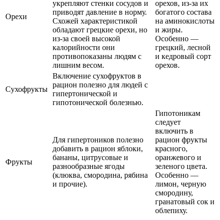
укрепляют стенки сосудов и
орехов, из-за их
приводят давление в норму.
богатого состава
Орехи
Схожей характеристикой
на аминокислоты
обладают грецкие орехи, но
и жиры.
из-за своей высокой
Особенно —
калорийности они
грецкий, лесной
противопоказаны людям с
и кедровый сорт
лишним весом.
орехов.
Включение сухофруктов в
рацион полезно для людей с
Сухофрукты
гипертонической и
гипотонической болезнью.
Гипотоникам
следует
включить в
Для гипертоников полезно
рацион фрукты
добавить в рацион яблоки,
красного,
бананы, цитрусовые и
оранжевого и
Фрукты
разнообразные ягоды
зеленого цвета.
(клюква, смородина, рябина
Особенно —
и прочие).
лимон, черную
смородину,
гранатовый сок и
облепиху.