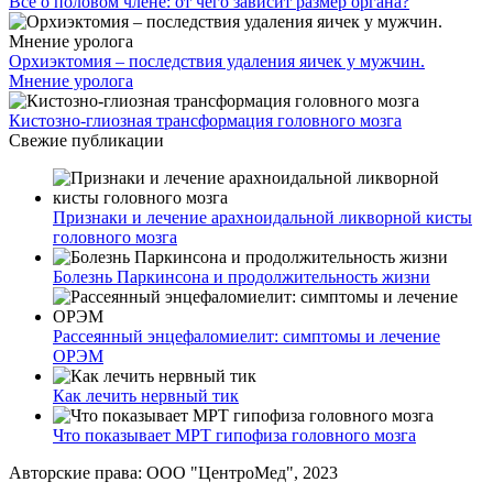
Все о половом члене: от чего зависит размер органа?
Орхиэктомия – последствия удаления яичек у мужчин.
Мнение уролога
Кистозно-глиозная трансформация головного мозга
Свежие публикации
Признаки и лечение арахноидальной ликворной кисты
головного мозга
Болезнь Паркинсона и продолжительность жизни
Рассеянный энцефаломиелит: симптомы и лечение
ОРЭМ
Как лечить нервный тик
Что показывает МРТ гипофиза головного мозга
Авторские права: ООО "ЦентроМед", 2023