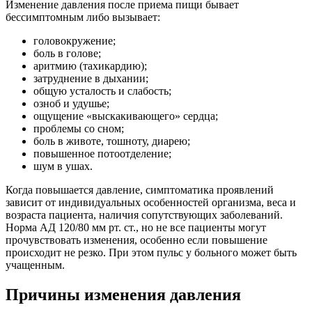
Изменение давления после приема пищи бывает
бессимптомным либо вызывает:
головокружение;
боль в голове;
аритмию (тахикардию);
затруднение в дыхании;
общую усталость и слабость;
озноб и удушье;
ощущение «выскакивающего» сердца;
проблемы со сном;
боль в животе, тошноту, диарею;
повышенное потоотделение;
шум в ушах.
Когда повышается давление, симптоматика проявлений
зависит от индивидуальных особенностей организма, веса и
возраста пациента, наличия сопутствующих заболеваний.
Норма АД 120/80 мм рт. ст., но не все пациенты могут
прочувствовать изменения, особенно если повышение
происходит не резко. При этом пульс у больного может быть
учащенным.
Причины изменения давления