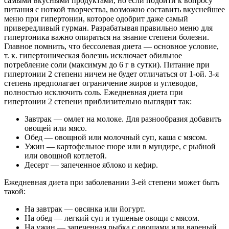
самыми вкусными продуктами, но если подойти к вопросу
питания с ноткой творчества, возможно составить вкуснейшее
меню при гипертонии, которое одобрит даже самый
привередливый гурман. Разрабатывая правильно меню для
гипертоника важно опираться на знание степени болезни.
Главное помнить, что бессолевая диета — основное условие,
т. к. гипертоническая болезнь исключает обильное
потребление соли (максимум до 6 г в сутки). Питание при
гипертонии 2 степени ничем не будет отличаться от 1-ой. 3-я
степень предполагает ограничение жиров и углеводов,
полностью исключить соль. Ежедневная диета при
гипертонии 2 степени приблизительно выглядит так:
Завтрак — омлет на молоке. Для разнообразия добавить
овощей или мясо.
Обед — овощной или молочный суп, каша с мясом.
Ужин — картофельное пюре или в мундире, с рыбной
или овощной котлетой.
Десерт — запеченное яблоко и кефир.
Ежедневная диета при заболевании 3-ей степени может быть
такой:
На завтрак — овсянка или йогурт.
На обед — легкий суп и тушеные овощи с мясом.
На ужин — запеченная рыбка с овощами или вареный