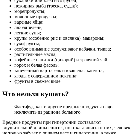
сухарики или хлеб из отрубей;
нежирная рыба (треска, судак);
морепродукты;
молочные продукты;
вареные яйца;
любая зелень;
легкие супы;
крупы (особенно рис и овсянка), макароны;
сухофрукты;
особое внимание заслуживают кабачки, тыква;
растительные масла;
кофейные напитки (цикорий) и травяной чай;
горох и белая фасоль;
запеченный картофель и квашеная капуста;
ягоды с содержанием пектина;
фрукты в свежем виде.
Что нельзя кушать?
Фаст-фуд, как и другие вредные продукты надо
исключить из рациона больного.
Вредные продукты при гипертонии составляют
внушительной длины список, но отказавшись от них, человек
не только забудет о лишнем весе и гипертонии, а также