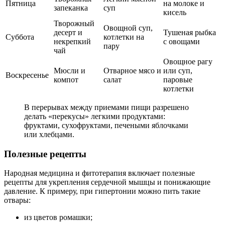
Пятница
на молоке и
запеканка
суп
кисель
Творожный
Овощной суп,
десерт и
Тушеная рыбка
Суббота
котлетки на
некрепкий
с овощами
пару
чай
Овощное рагу
Мюсли и
Отварное мясо и
или суп,
Воскресенье
компот
салат
паровые
котлетки
В перерывах между приемами пищи разрешено
делать «перекусы» легкими продуктами:
фруктами, сухофруктами, печеными яблочками
или хлебцами.
Полезные рецепты
Народная медицина и фитотерапия включает полезные
рецепты для укрепления сердечной мышцы и понижающие
давление. К примеру, при гипертонии можно пить такие
отвары:
из цветов ромашки;