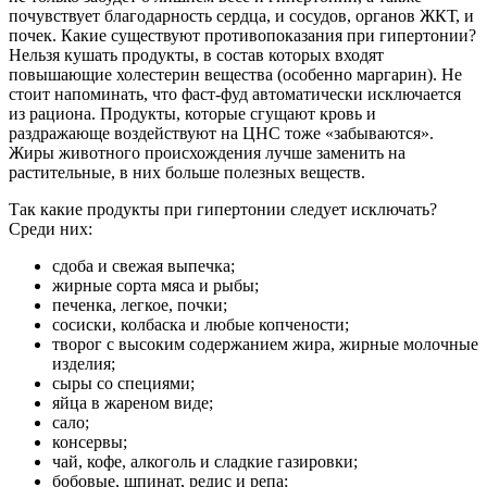
почувствует благодарность сердца, и сосудов, органов ЖКТ, и
почек. Какие существуют противопоказания при гипертонии?
Нельзя кушать продукты, в состав которых входят
повышающие холестерин вещества (особенно маргарин). Не
стоит напоминать, что фаст-фуд автоматически исключается
из рациона. Продукты, которые сгущают кровь и
раздражающе воздействуют на ЦНС тоже «забываются».
Жиры животного происхождения лучше заменить на
растительные, в них больше полезных веществ.
Так какие продукты при гипертонии следует исключать?
Среди них:
сдоба и свежая выпечка;
жирные сорта мяса и рыбы;
печенка, легкое, почки;
сосиски, колбаска и любые копчености;
творог с высоким содержанием жира, жирные молочные
изделия;
сыры со специями;
яйца в жареном виде;
сало;
консервы;
чай, кофе, алкоголь и сладкие газировки;
бобовые, шпинат, редис и репа;