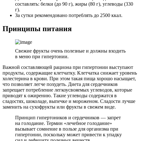
составлять: белки (до 90 г), жиры (80 г), углеводы (330
г).
За сутки рекомендовано потреблять до 2500 ккал.
Принципы питания
Свежие фрукты очень полезные и должны входить
в меню при гипертонии.
Важной составляющей рациона при гипертонии выступают
продукты, содержащие клетчатку. Клетчатка снижает уровень
холестерина в крови. При этом такая пища хорошо насыщает,
что позволяет легче похудеть. Диета для сердечников
запрещает потребление легкоусвояемых углеводов, которые
приводят к ожирению. Такие углеводы содержатся в
сладостях, шоколаде, выпечке и мороженом. Сладости лучше
заменить на сухофрукты или фрукты в свежем виде.
Принцип гипертоников и сердечников — запрет
на голодание. Термин «лечебное голодание»
вызывает сомнение в пользе для организма при
гипертонии, поскольку может привести к упадку
сил и дефициту полезных веществ.