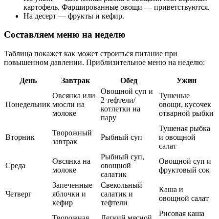
картофель. Фаршированные овощи — приветствуются.
На десерт — фрукты и кефир.
Составляем меню на неделю
Таблица покажет как может строиться питание при
повышенном давлении. Приблизительное меню на неделю:
День
Завтрак
Обед
Ужин
Овощной суп и
Овсянка или
Тушеные
2 тефтели/
Понедельник
мюсли на
овощи, кусочек
котлетки на
молоке
отварной рыбки
пару
Тушеная рыбка
Творожный
Вторник
Рыбный суп
и овощной
завтрак
салат
Рыбный суп,
Овсянка на
Овощной суп и
Среда
овощной
молоке
фруктовый сок
салатик
Запеченные
Свекольный
Каша и
Четверг
яблочки и
салатик и
овощной салат
кефир
тефтели
Рисовая каша
Творожная
Легкий мясной