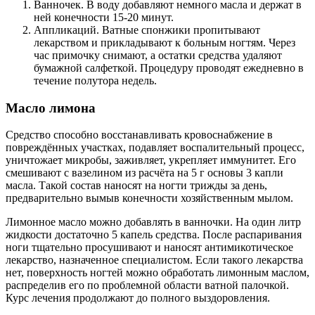
Ванночек. В воду добавляют немного масла и держат в
ней конечности 15-20 минут.
Аппликаций. Ватные спонжики пропитывают
лекарством и прикладывают к больным ногтям. Через
час примочку снимают, а остатки средства удаляют
бумажной салфеткой. Процедуру проводят ежедневно в
течение полутора недель.
Масло лимона
Средство способно восстанавливать кровоснабжение в
повреждённых участках, подавляет воспалительный процесс,
уничтожает микробы, заживляет, укрепляет иммунитет. Его
смешивают с вазелином из расчёта на 5 г основы 3 капли
масла. Такой состав наносят на ногти трижды за день,
предварительно вымыв конечности хозяйственным мылом.
Лимонное масло можно добавлять в ванночки. На один литр
жидкости достаточно 5 капель средства. После распаривания
ноги тщательно просушивают и наносят антимикотическое
лекарство, назначенное специалистом. Если такого лекарства
нет, поверхность ногтей можно обработать лимонным маслом,
распределив его по проблемной области ватной палочкой.
Курс лечения продолжают до полного выздоровления.