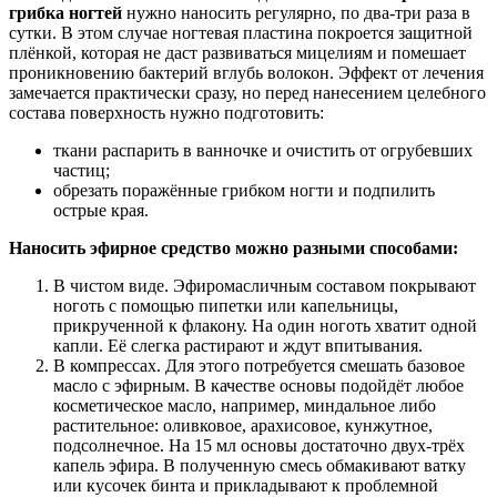
грибка ногтей
нужно наносить регулярно, по два-три раза в
сутки. В этом случае ногтевая пластина покроется защитной
плёнкой, которая не даст развиваться мицелиям и помешает
проникновению бактерий вглубь волокон. Эффект от лечения
замечается практически сразу, но перед нанесением целебного
состава поверхность нужно подготовить:
ткани распарить в ванночке и очистить от огрубевших
частиц;
обрезать поражённые грибком ногти и подпилить
острые края.
Наносить эфирное средство можно разными способами:
В чистом виде. Эфиромасличным составом покрывают
ноготь с помощью пипетки или капельницы,
прикрученной к флакону. На один ноготь хватит одной
капли. Её слегка растирают и ждут впитывания.
В компрессах. Для этого потребуется смешать базовое
масло с эфирным. В качестве основы подойдёт любое
косметическое масло, например, миндальное либо
растительное: оливковое, арахисовое, кунжутное,
подсолнечное. На 15 мл основы достаточно двух-трёх
капель эфира. В полученную смесь обмакивают ватку
или кусочек бинта и прикладывают к проблемной