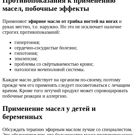
Противопоказания к применению
масел, побочные эффекты
Применяют
эфирное масло от грибка ногтей на ногах
и
руках местно, т.е. наружно. Но это не исключает наличие
строгих противопоказаний:
гипертония;
сердечно-сосудистые болезни;
гипотония;
эпилепсия;
проблемы со свёртываемостью крови;
патологии мочеполовой системы.
Каждое масло действует на организм по-своему, поэтому
прежде чем его применять следует посоветоваться с лечащим
врачом. Кроме того летучий продукт может спровоцировать
побочные реакции и аллергию.
Применение масел у детей и
беременных
Обсуждать терапию эфирным маслом лучше со специалистом.
Это объясняется тем, что большинство масел противопоказано