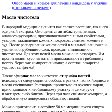
Обзор мазей и кремов для лечения кандидоза у мужчин
(с отзывами и ценами)
Масло чистотела
В народной медицине ценится как свежее растение, так и его
эфирный экстракт. Оно ценится антибактериальными,
анальгезирующими, противовоспалительными свойствами,
ускоряет заживление кожных покровов, снимает жжение и
зуд. После распаривания конечностей в мыльной ванночке и
удаления огрубевшего слоя, проводят аппликацию с
чистотелом. Для этих целей масло можно не разводить. Им
пропитывают кусочек ваты и прикладывают к грибковому
ногтю. Через час компресс снимают, а остатки лекарства
удаляют салфеткой.
Также
эфирное масло
чистотела
от грибка ногтей
используют следующим способом: в равных частях йодинол и
масло смешивают. Раствором пропитывают кусочек марли,
прикладывают к необходимому участку и фиксируют
пластырем либо бинтом. Через три часа снимают компресс, а
обработанную поверхность обмывают водой.
Можно приготовить настойку: 50 мл медицинского спирта
смешивают с 5 г масла чистотела и 5 г прополиса.