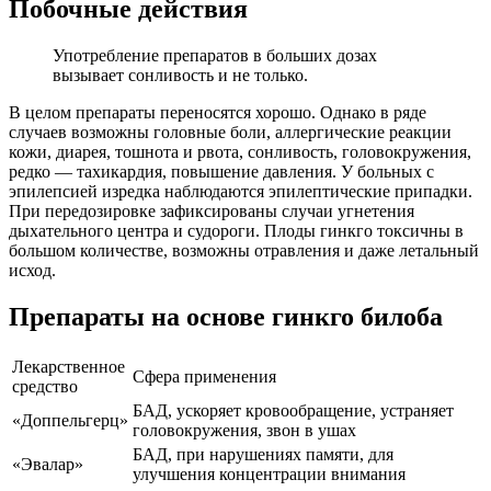
Побочные действия
Употребление препаратов в больших дозах
вызывает сонливость и не только.
В целом препараты переносятся хорошо. Однако в ряде
случаев возможны головные боли, аллергические реакции
кожи, диарея, тошнота и рвота, сонливость, головокружения,
редко — тахикардия, повышение давления. У больных с
эпилепсией изредка наблюдаются эпилептические припадки.
При передозировке зафиксированы случаи угнетения
дыхательного центра и судороги. Плоды гинкго токсичны в
большом количестве, возможны отравления и даже летальный
исход.
Препараты на основе гинкго билоба
Лекарственное
Сфера применения
средство
БАД, ускоряет кровообращение, устраняет
«Доппельгерц»
головокружения, звон в ушах
БАД, при нарушениях памяти, для
«Эвалар»
улучшения концентрации внимания