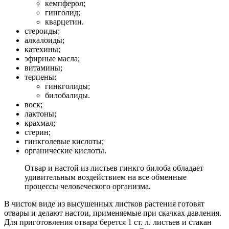
кемпферол;
гинголид;
кварцетин.
стероиды;
алкалоиды;
катехины;
эфирные масла;
витамины;
терпены:
гинкголиды;
билобалиды.
воск;
лактоны;
крахмал;
стерин;
гинкголевые кислоты;
органические кислоты.
Отвар и настой из листьев гинкго билоба обладает
удивительным воздействием на все обменные
процессы человеческого организма.
В чистом виде из высушенных листков растения готовят
отвары и делают настои, применяемые при скачках давления.
Для приготовления отвара берется 1 ст. л. листьев и стакан