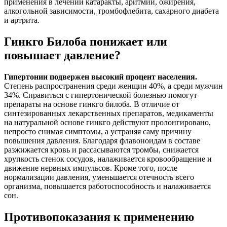
применения в лечении катаракты, аритмии, ожирения,
алкогольной зависимости, тромбофлебита, сахарного диабета
и артрита.
Гинкго Билоба понижает или
повышает давление?
Гипертонии подвержен высокий процент населения.
Степень распространения среди женщин 40%, а среди мужчин
34%. Справиться с гипертонической болезнью помогут
препараты на основе гинкго билоба. В отличие от
синтезированных лекарственных препаратов, медикаменты
на натуральной основе гинкго действуют пролонгировано,
непросто снимая симптомы, а устраняя саму причину
повышения давления. Благодаря флавоноидам в составе
разжижается кровь и рассасываются тромбы, снижается
хрупкость стенок сосудов, налаживается кровообращение и
движение нервных импульсов. Кроме того, после
нормализации давления, уменьшается отечность всего
организма, повышается работоспособность и налаживается
сон.
Противопоказания к применению