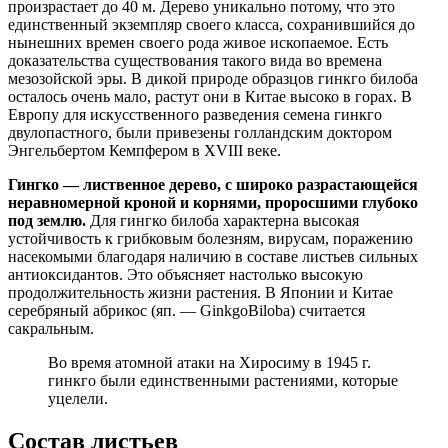
произрастает до 40 м. Дерево уникально потому, что это
единственный экземпляр своего класса, сохранившийся до
нынешних времен своего рода живое ископаемое. Есть
доказательства существования такого вида во времена
мезозойской эры. В дикой природе образцов гинкго билоба
осталось очень мало, растут они в Китае высоко в горах. В
Европу для искусственного разведения семена гинкго
двулопастного, были привезены голландским доктором
Энгельбертом Кемпфером в ХVIII веке.
Гингко — лиственное дерево, с широко разрастающейся
неравномерной кроной и корнями, проросшими глубоко
под землю.
Для гингко билоба характерна высокая
устойчивость к грибковым болезням, вирусам, поражению
насекомыми благодаря наличию в составе листьев сильных
антиоксидантов. Это объясняет настолько высокую
продолжительность жизни растения. В Японии и Китае
серебряный абрикос (яп. — GinkgoBiloba) считается
сакральным.
Во время атомной атаки на Хиросиму в 1945 г.
гинкго были единственными растениями, которые
уцелели.
Состав листьев