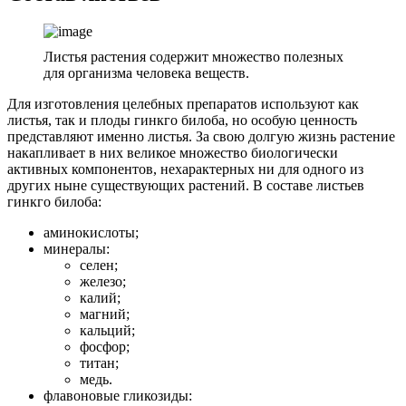
Листья растения содержит множество полезных
для организма человека веществ.
Для изготовления целебных препаратов используют как
листья, так и плоды гинкго билоба, но особую ценность
представляют именно листья. За свою долгую жизнь растение
накапливает в них великое множество биологически
активных компонентов, нехарактерных ни для одного из
других ныне существующих растений. В составе листьев
гинкго билоба:
аминокислоты;
минералы:
селен;
железо;
калий;
магний;
кальций;
фосфор;
титан;
медь.
флавоновые гликозиды: