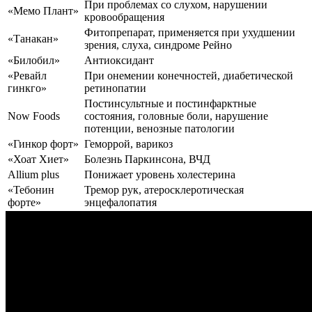
При проблемах со слухом, нарушении
«Мемо Плант»
кровообращения
Фитопрепарат, применяется при ухудшении
«Танакан»
зрения, слуха, синдроме Рейно
«Билобил»
Антиоксидант
«Ревайл
При онемении конечностей, диабетической
гинкго»
ретинопатии
Постинсультные и постинфарктные
Now Foods
состояния, головные боли, нарушение
потенции, венозные патологии
«Гинкор форт»
Геморрой, варикоз
«Хоат Хиет»
Болезнь Паркинсона, ВЧД
Allium plus
Понижает уровень холестерина
«Тебонин
Тремор рук, атеросклеротическая
форте»
энцефалопатия