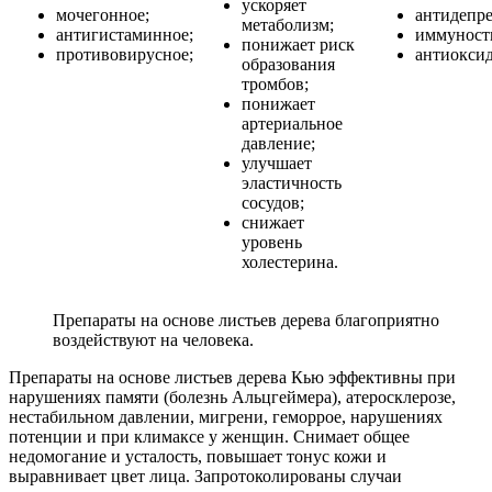
ускоряет
мочегонное;
антидепре
метаболизм;
антигистаминное;
иммуност
понижает риск
противовирусное;
антиоксид
образования
тромбов;
понижает
артериальное
давление;
улучшает
эластичность
сосудов;
снижает
уровень
холестерина.
Препараты на основе листьев дерева благоприятно
воздействуют на человека.
Препараты на основе листьев дерева Кью эффективны при
нарушениях памяти (болезнь Альцгеймера), атеросклерозе,
нестабильном давлении, мигрени, геморрое, нарушениях
потенции и при климаксе у женщин. Снимает общее
недомогание и усталость, повышает тонус кожи и
выравнивает цвет лица. Запротоколированы случаи