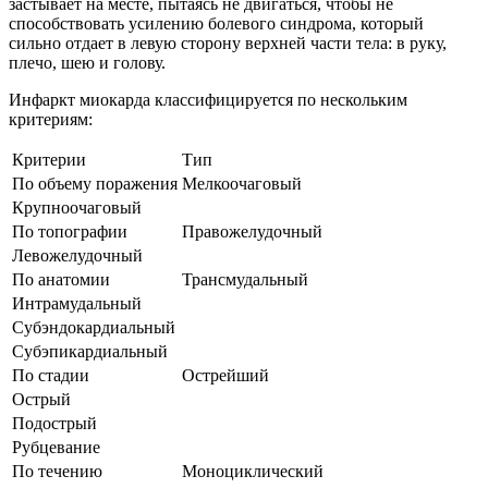
застывает на месте, пытаясь не двигаться, чтобы не
способствовать усилению болевого синдрома, который
сильно отдает в левую сторону верхней части тела: в руку,
плечо, шею и голову.
Инфаркт миокарда классифицируется по нескольким
критериям:
Критерии
Тип
По объему поражения
Мелкоочаговый
Крупноочаговый
По топографии
Правожелудочный
Левожелудочный
По анатомии
Трансмудальный
Интрамудальный
Субэндокардиальный
Субэпикардиальный
По стадии
Острейший
Острый
Подострый
Рубцевание
По течению
Моноциклический