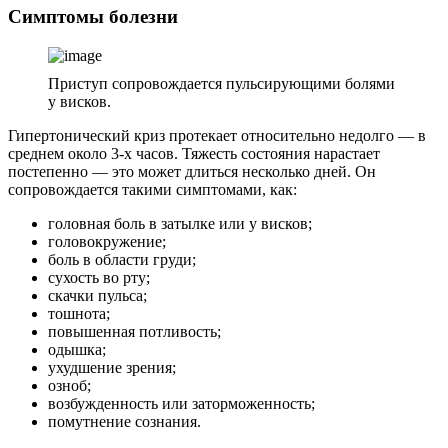
Симптомы болезни
Приступ сопровождается пульсирующими болями
у висков.
Гипертонический криз протекает относительно недолго — в
среднем около 3-х часов. Тяжесть состояния нарастает
постепенно — это может длиться несколько дней. Он
сопровождается такими симптомами, как:
головная боль в затылке или у висков;
головокружение;
боль в области груди;
сухость во рту;
скачки пульса;
тошнота;
повышенная потливость;
одышка;
ухудшение зрения;
озноб;
возбужденность или заторможенность;
помутнение сознания.