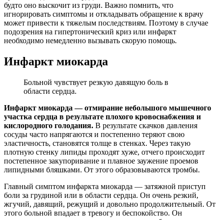
будто оно выскочит из груди. Важно помнить, что
игнорировать симптомы и откладывать обращение к врачу
может привести к тяжелым последствиям. Поэтому в случае
подозрения на гипертонический криз или инфаркт
необходимо немедленно вызывать скорую помощь.
Инфаркт миокарда
Больной чувствует резкую давящую боль в
области сердца.
Инфаркт миокарда — отмирание небольшого мышечного
участка сердца в результате плохого кровоснабжения и
кислородного голодания.
В результате скачков давления
сосуды часто напрягаются и постепенно теряют свою
эластичность, становятся толще в стенках. Через такую
плотную стенку липиды проходят хуже, отчего происходит
постепенное закупоривание и плавное заужение проемов
липидными бляшками. От этого образовываются тромбы.
Главный симптом инфаркта миокарда — затяжной приступ
боли за грудиной или в области сердца. Он очень резкий,
жгучий, давящий, режущий и довольно продолжительный. От
этого больной впадает в тревогу и беспокойство. Он