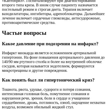
«Каптоприл». Госпитализируют при диагностировании
второго типа криза. В ином случае пациенту назначается
постельный режим и строгая диета. Терапия включает
вазодилататоры, ингибиторы, адреноблокаторы. Дальнейшее
лечение включает сердечные глюкозиды, антисудорожные,
противоаритмические средства.
Частые вопросы
Какое давление при подозрении на инфаркт?
Инфаркт миокарда является осложнением артериальной
гипертонии. На фоне повышения артериального давления до
140/90 мм ртутного столба и более на внутренней оболочке
сосудов, которая называется эндотелием, формируются
микротрещины и другие повреждения.
Как понять был ли гипертонический криз?
Тошнота, рвота, удушье, судороги и потеря сознания,
интенсивная головная боль, помутнение сознания и
нарушения речи, зрения, боли в сердце и учащенное
сердцебиение, дрожь, потливость, озноб, ощущение нехватки
воздуха, возможен обильный жидкий стул.