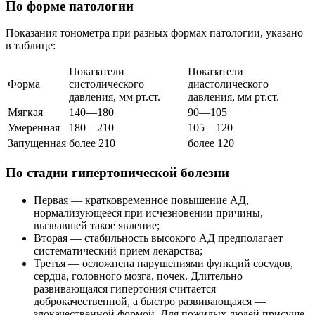
По форме патологии
Показания тонометра при разных формах патологии, указано
в таблице:
Показатели
Показатели
Форма
систолического
диастолического
давления, мм рт.ст.
давления, мм рт.ст.
Мягкая
140—180
90—105
Умеренная
180—210
105—120
Запущенная
более 210
более 120
По стадии гипертонической болезни
Первая — кратковременное повышение АД,
нормализующееся при исчезновении причины,
вызвавшей такое явление;
Вторая — стабильность высокого АД предполагает
систематический прием лекарства;
Третья — осложнена нарушениями функций сосудов,
сердца, головного мозга, почек. Длительно
развивающаяся гипертония считается
доброкачественной, а быстро развивающаяся —
злокачественной формой. Для пожилых людей присуще