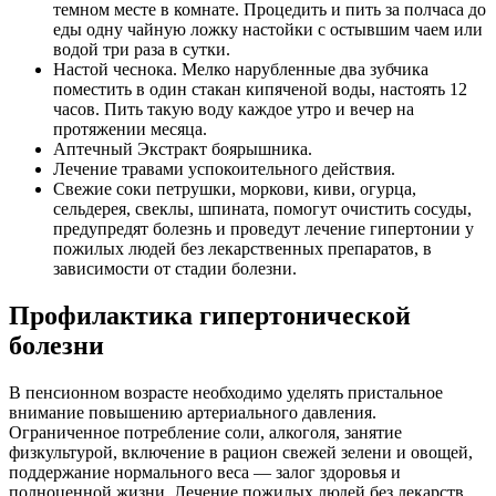
темном месте в комнате. Процедить и пить за полчаса до
еды одну чайную ложку настойки с остывшим чаем или
водой три раза в сутки.
Настой чеснока. Мелко нарубленные два зубчика
поместить в один стакан кипяченой воды, настоять 12
часов. Пить такую воду каждое утро и вечер на
протяжении месяца.
Аптечный Экстракт боярышника.
Лечение травами успокоительного действия.
Свежие соки петрушки, моркови, киви, огурца,
сельдерея, свеклы, шпината, помогут очистить сосуды,
предупредят болезнь и проведут лечение гипертонии у
пожилых людей без лекарственных препаратов, в
зависимости от стадии болезни.
Профилактика гипертонической
болезни
В пенсионном возрасте необходимо уделять пристальное
внимание повышению артериального давления.
Ограниченное потребление соли, алкоголя, занятие
физкультурой, включение в рацион свежей зелени и овощей,
поддержание нормального веса — залог здоровья и
полноценной жизни. Лечение пожилых людей без лекарств