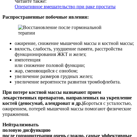
Читайте также:
Оперативное вмешательство при раке простаты
Распространенные побочные явления:
ожирение, снижение мышечной массы и костной массы;
вялость, слабость, ухудшение памяти, расстройства
функционирования ЖКТ и желез;
импотенция
или снижение половой функции;
жар, сменяющийся с ознобом;
увеличение размеров грудных желез;
увеличение вероятности развития тромбофлебита.
При потере костной массы назначают прием
лекарственных препаратов, направленных на укрепление
костей (деносумаб, алендронат и др.)
Бороться с усталостью,
ожирением, потерей мышечной массы помогают физические
упражнения.
Нейтрализовать
половую дисфункцию
после гормонотерапии очень сложно, самые эффективные