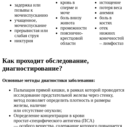
кровь в
истощение
задержка или
сперме и
потеря веса
позывы к
моче
анемия
мочеиспусканию
боль внизу
боль в
учащенное,
живота
костях
мочеиспускание
промежности
отек
прерывистая или
пояснично-
нижних
слабая струя
крестцовой
конечностей
никтурия
области
– лимфостаз
Как проходит обследование,
диагностирование?
Основные методы диагностики заболевания:
Пальпация прямой кишки, в рамках которой проводится
исследование предстательной железы через стенку,
метод позволяет определить плотность и размеры
железы, наличие
или отсутствие опухоли;
Определение концентрации в крови
простат-специфического антигена (ПСА)
— особого вещества, содержание которого повышается