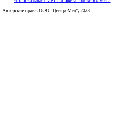
Что показывает МРТ гипофиза головного мозга
Авторские права: ООО "ЦентроМед", 2023