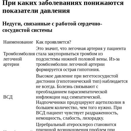
При каких заболеваниях понижаются
показатели давления
Недуги, связанные с работой сердечно-
сосудистой системы
Наименование
Как проявляется?
Это значит, что легочная артерия у пациента
Тромбоэмболия
стала закупориваться тромбом из
легочной
подсистемы нижней половой вены. Из-за
артерии
тромбоэмболии легочной артерии
формируется острая гипотония.
Высокое давление при вегетососудистой
дистонии (гипотонический тип) наблюдается
не всегда. Болезнь связывают с
преобладанием парасимпатической
ВСД
инфлюкции над симпатической.
Надпочечники продуцируют ацетилхолин в
большем количество, чем того нужно. При
ВСД пациент чувствует раздраженность,
немощность, слабость, лихорадку.
Церебральный атеросклероз становится
причиной возникновения проблем при