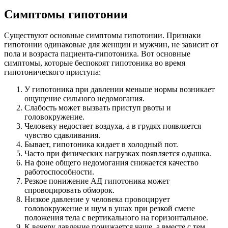
Симптомы гипотонии
Существуют основные симптомы гипотонии. Признаки
гипотонии одинаковые для женщин и мужчин, не зависит от
пола и возраста пациента-гипотоника. Вот основные
симптомы, которые беспокоят гипотоника во время
гипотонического приступа:
У гипотоника при давлении меньше нормы возникает
ощущение сильного недомогания.
Слабость может вызвать приступ рвоты и
головокружение.
Человеку недостает воздуха, а в грудях появляется
чувство сдавливания.
Бывает, гипотоника кидает в холодный пот.
Часто при физических нагрузках появляется одышка.
На фоне общего недомогания снижается качество
работоспособности.
Резкое понижение АД гипотоника может
спровоцировать обморок.
Низкое давление у человека провоцирует
головокружение и шум в ушах при резкой смене
положения тела с вертикального на горизонтальное.
К вечеру давление понижается чаще, а вместе с тем