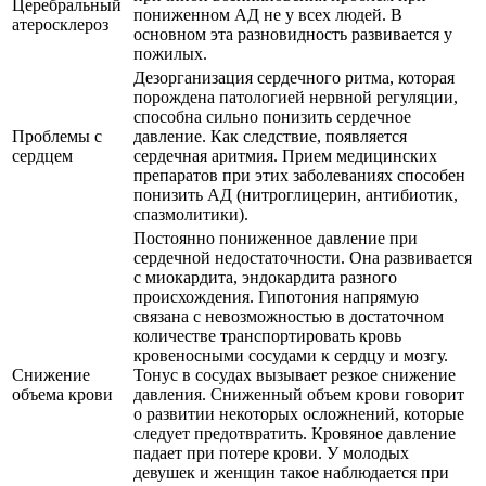
Церебральный
пониженном АД не у всех людей. В
атеросклероз
основном эта разновидность развивается у
пожилых.
Дезорганизация сердечного ритма, которая
порождена патологией нервной регуляции,
способна сильно понизить сердечное
Проблемы с
давление. Как следствие, появляется
сердцем
сердечная аритмия. Прием медицинских
препаратов при этих заболеваниях способен
понизить АД (нитроглицерин, антибиотик,
спазмолитики).
Постоянно пониженное давление при
сердечной недостаточности. Она развивается
с миокардита, эндокардита разного
происхождения. Гипотония напрямую
связана с невозможностью в достаточном
количестве транспортировать кровь
кровеносными сосудами к сердцу и мозгу.
Снижение
Тонус в сосудах вызывает резкое снижение
объема крови
давления. Сниженный объем крови говорит
о развитии некоторых осложнений, которые
следует предотвратить. Кровяное давление
падает при потере крови. У молодых
девушек и женщин такое наблюдается при