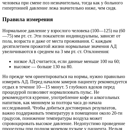
человека при смене поз незначительна, тогда как у больного
гипертонией давление лежа значительно ниже, чем сидя.
Правила измерения
Нормальное давление у взрослого человека (100—125) на (60
—75) мм рт. ст. Эти показатели индивидуальны, зависят от
пола, возраста и даже от места проживания. С каждым
десятилетием прожитой жизни нормальные значения АД
увеличиваются в среднем на 3 мм рт. ст. Отклонения:
низкое АД считается, если данные меньше 100 на 60;
высокое — больше 130 на 80.
Но прежде чем ориентироваться на нормы, нужно правильно
измерять АД. Перед началом замеров пациенту рекомендуется
отдых в течение 10—15 минут. 5 глубоких вдохов перед
процедурой позволяют нормализовать пульс. Не
рекомендуется курение, употребление кофе и алкогольных
напитков, как минимум за полтора часа до начала
исследований. Чтобы добиться достоверных результатов,
важно поддерживать температуру в помещении около 20-ти
градусов, понижение температуры воздуха может
спровоцировать высокое давление. Недопустимо проведение
процедуры при полном мочевом пузыре у пациента. Нельзя