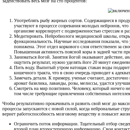
задействовать весь мозг на сто процентов:
Употреблять рыбу жирных сортов. Содержащиеся в прод
участвуют в процессе созревания молодых нейронов, чт
организме коррелирует с подверженностью стрессам и ра
Медитировать. Нейробиологи медицинской школы, открыт
функциональность. Научные исследования показали, что
понижена. Этот отдел коркового слоя ответственен за с
Повышенная активность поясной коры в задней части п
Заниматься йогой. Занятия йогой оказывают действие, ан
ощутить результат, нужно уделять йоге 20 минут ежеднев
Пить воду. Выпитый утром натощак стакан воды подарит
кишечного тракта, что в свою очередь приводит к адеква
Замечать детали. К примеру, ученые считают, достаточно
аромат базилика, лаванды, розы, мелиссы, удастся улучш
Смотреть на мир позитивно. Человеку, который ничего не 
том числе требующие привлечения собственных интеллек
Чтобы результативно прокачивать и развить свой мозг до мак
процессы запускаются с новой силой, когда нейрональные стр
вернет работоспособность мозговому веществу и повысит жизн
Ограничить поток информации. Тщательный отбор сведени
второй план второстепенную информацию. Свои контакт