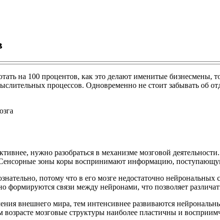
в
ботать на 100 процентов, как это делают именитые бизнесмены,
ыслительных процессов. Одновременно не стоит забывать об отд
ективнее, нужно разобраться в механизме мозговой деятельности
 Сенсорные зоны коры воспринимают информацию, поступающую о
ознательно, потому что в его мозге недостаточно нейрональных
 формируются связи между нейронами, что позволяет различать
чения внешнего мира, тем интенсивнее развиваются нейрональны
ком возрасте мозговые структуры наиболее пластичны и воспри