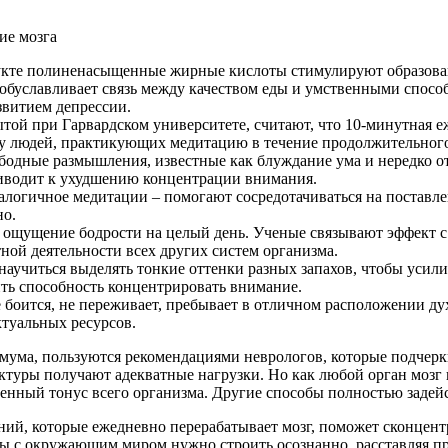
укте полиненасыщенные жирные кислоты стимулируют образова
о обуславливает связь между качеством еды и умственными спо
звитием депрессии.
ой при Гарвардском университете, считают, что 10-минутная еж
 у людей, практикующих медитацию в течение продолжительного 
вободные размышления, известные как блуждание ума и нередко 
риводит к ухудшению концентрации внимания.
алогичное медитации – помогают сосредотачиваться на поставле
но.
 ощущение бодрости на целый день. Ученые связывают эффект 
тной деятельности всех других систем организма.
 научиться выделять тонкие оттенки разных запахов, чтобы уси
ить способность концентрировать внимание.
боится, не переживает, пребывает в отличном расположении духа
туальных ресурсов.
симума, пользуются рекомендациями неврологов, которые подчер
уктуры получают адекватные нагрузки. Но как любой орган моз
енный тонус всего организма. Другие способы полностью задейс
й, которые ежедневно перерабатывает мозг, поможет сконцентр
ы с окружающим миром нужно строить осознанно, расставляя п