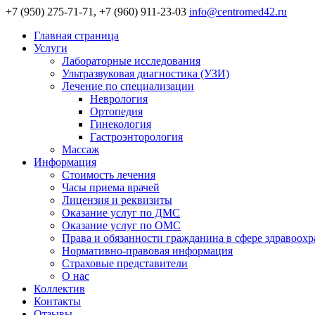
+7 (950) 275-71-71, +7 (960) 911-23-03
info@centromed42.ru
Главная страница
Услуги
Лабораторные исследования
Ультразвуковая диагностика (УЗИ)
Лечение по специализации
Неврология
Ортопедия
Гинекология
Гастроэнторология
Массаж
Информация
Стоимость лечения
Часы приема врачей
Лицензия и реквизиты
Оказание услуг по ДМС
Оказание услуг по ОМС
Права и обязанности гражданина в сфере здравоох
Нормативно-правовая информация
Страховые представители
О нас
Коллектив
Контакты
Отзывы