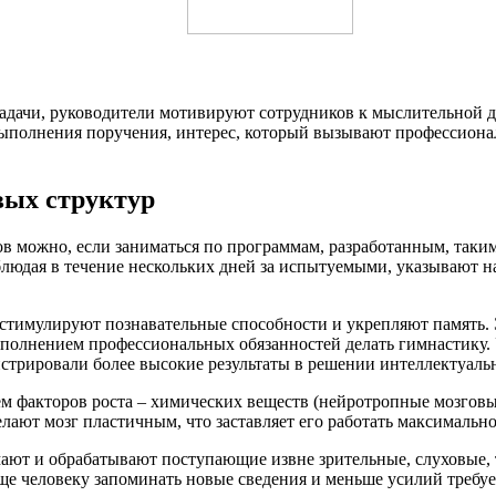
дачи, руководители мотивируют сотрудников к мыслительной де
выполнения поручения, интерес, который вызывают профессионал
вых структур
ов можно, если заниматься по программам, разработанным, таки
блюдая в течение нескольких дней за испытуемыми, указывают 
стимулируют познавательные способности и укрепляют память. 
олнением профессиональных обязанностей делать гимнастику. 
трировали более высокие результаты в решении интеллектуальн
факторов роста – химических веществ (нейротропные мозговые
лают мозг пластичным, что заставляет его работать максимальн
мают и обрабатывают поступающие извне зрительные, слуховые,
е человеку запоминать новые сведения и меньше усилий требует