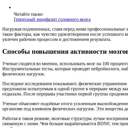
Читайте также:
Герпесный энцефалит головного мозга
Нагружая подчиненных, ставя перед ними профессиональные за
такие факторы, как чувство удовлетворения после успешного 
увлечен рабочим процессом и достижением результата.
Способы повышения активности мозго
Ученые сходятся во мнении, использовать мозг на 100 процент
Инструментальные тесты, которые проводят нейробиологи, на
физических нагрузок.
Последние исследования показывают, физические упражнения 
предложили испытуемым в одной группе в перерыве между вып
отдыхали. После перерыва участники первой группы продемонс
Ученые объясняют подобные итоги усиленным высвобождением 
организме под влиянием физических нагрузок. Эти вещества де
Работая в таком режиме, мозговые структуры лучше восприни
связанную с ними. Чем больше вырабатывается BDNF, тем прощ