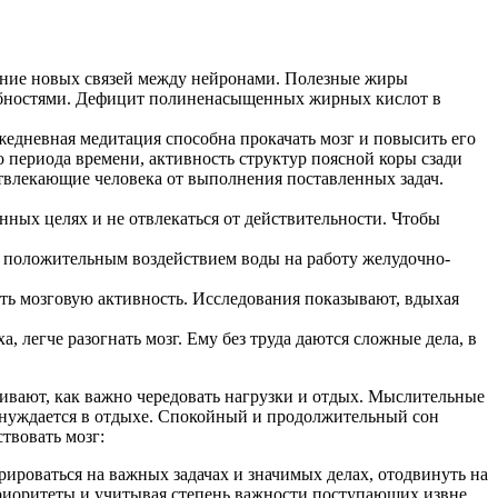
ние новых связей между нейронами. Полезные жиры
собностями. Дефицит полиненасыщенных жирных кислот в
едневная медитация способна прокачать мозг и повысить его
периода времени, активность структур поясной коры сзади
отвлекающие человека от выполнения поставленных задач.
нных целях и не отвлекаться от действительности. Чтобы
с положительным воздействием воды на работу желудочно-
лить мозговую активность. Исследования показывают, вдыхая
, легче разогнать мозг. Ему без труда даются сложные дела, в
кивают, как важно чередовать нагрузки и отдых. Мыслительные
г нуждается в отдыхе. Спокойный и продолжительный сон
твовать мозг:
ироваться на важных задачах и значимых делах, отодвинуть на
риоритеты и учитывая степень важности поступающих извне