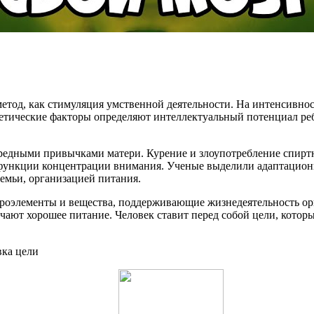
метод, как стимуляция умственной деятельности. На интенсивно
нетические факторы определяют интеллектуальный потенциал ре
 вредными привычками матери. Курение и злоупотребление спир
функции концентрации внимания. Ученые выделили адаптацион
емьи, организацией питания.
оэлементы и вещества, поддерживающие жизнедеятельность орга
лучают хорошее питание. Человек ставит перед собой цели, кото