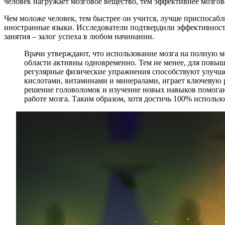
человек нагружает мозговое вещество, тем эффективнее мозгова
Чем моложе человек, тем быстрее он учится, лучше приспосаб
иностранные языки. Исследователи подтвердили эффективность
занятия – залог успеха в любом начинании.
Врачи утверждают, что использование мозга на полную мо
области активны одновременно. Тем не менее, для повы
регулярные физические упражнения способствуют улучше
кислотами, витаминами и минералами, играет ключевую 
решение головоломок и изучение новых навыков помогаю
работе мозга. Таким образом, хотя достичь 100% исполь