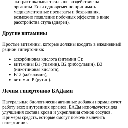
экстракт оказывает сильное воздействие на
организм. Если одновременно принимать
медикаментозные препараты и боярышник,
возможно появление побочных эффектов в виде
расстройства стула (диареи).
Другие витамины
Простые витамины, которые должны входить в ежедневный
рацион гипертоника:
аскорбиновая кислота (витамин С);
витамины В1 (тиамин), В2 (рибофлавин), В3
(никотиновая кислота);
В12 (кобаламин);
витамин Р (рутин).
Лечим гипертонию БАДами
Натуральные биологически активные добавки нормализуют
работу всех внутренних органов. БАДы используются для
улучшения состава крови и укрепления стенок сосудов.
Примеры средств, которые смогут помочь вылечить
гипертонию: