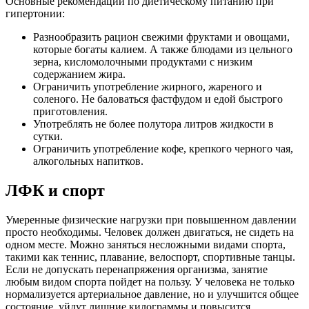
Основные рекомендации по диетическому питанию при
гипертонии:
Разнообразить рацион свежими фруктами и овощами,
которые богаты калием. А также блюдами из цельного
зерна, кисломолочными продуктами с низким
содержанием жира.
Ограничить употребление жирного, жареного и
соленого. Не баловаться фастфудом и едой быстрого
приготовления.
Употреблять не более полутора литров жидкости в
сутки.
Ограничить употребление кофе, крепкого черного чая,
алкогольных напитков.
ЛФК и спорт
Умеренные физические нагрузки при повышенном давлении
просто необходимы. Человек должен двигаться, не сидеть на
одном месте. Можно заняться несложными видами спорта,
такими как теннис, плавание, велоспорт, спортивные танцы.
Если не допускать перенапряжения организма, занятие
любым видом спорта пойдет на пользу. У человека не только
нормализуется артериальное давление, но и улучшится общее
состояние, уйдут лишние килограммы и повысится