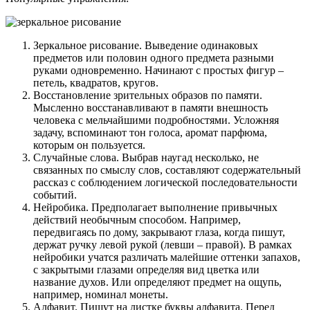
Зеркальное рисование. Выведение одинаковых
предметов или половин одного предмета разными
руками одновременно. Начинают с простых фигур –
петель, квадратов, кругов.
Восстановление зрительных образов по памяти.
Мысленно восстанавливают в памяти внешность
человека с мельчайшими подробностями. Усложняя
задачу, вспоминают тон голоса, аромат парфюма,
которым он пользуется.
Случайные слова. Выбрав наугад несколько, не
связанных по смыслу слов, составляют содержательный
рассказ с соблюдением логической последовательности
событий.
Нейробика. Предполагает выполнение привычных
действий необычным способом. Например,
передвигаясь по дому, закрывают глаза, когда пишут,
держат ручку левой рукой (левши – правой). В рамках
нейробики учатся различать малейшие оттенки запахов,
с закрытыми глазами определяя вид цветка или
название духов. Или определяют предмет на ощупь,
например, номинал монеты.
Алфавит. Пишут на листке буквы алфавита. Перед