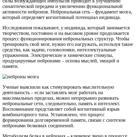
силы возбуждающих импульсов приводит к улучшению
синаптической передачи и увеличению функциональной
активности нейронов. Нейрональная сеть – фундамент мозга,
который определяет когнитивный потенциал индивида.
Исследования показывают, у индивида, который занимается
творчеством, постоянно и на высоком уровне продолжается
процесс функционирования нейрональных структур. Чтобы
тренировать свой мозг, нужно его нагружать, используя такие
средства, как задачи, головоломки, интеллектуальные
упражнения. Электрические и химические стимулы,
продуцируемые нейронами – основа мыслей, эмоций и
памяти.
Ученые выяснили как стимулировать мыслительную
деятельность – если заставлять мозг работать на
максимальных пределах, можно непрерывно развивать
нейрональные сети, следовательно, память и интеллект.
Воспоминание представляет собой когнитивный взрыв
комбинаторного типа. Установлено, что процесс
формирования долговременной памяти, связан с синтезом
нейронами белковых соединений.
Метаболизм белка в нейронах – ключевое звено в процессе