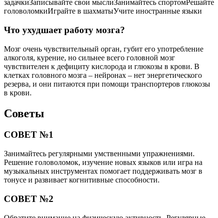
задачкиЗаписывайте свои мыслиЗанимайтесь спортомРешайте
головоломкиИграйте в шахматыУчите иностранные языки
Что ухудшает работу мозга?
Мозг очень чувствительный орган, губит его употребление
алкоголя, курение, но сильнее всего головной мозг
чувствителен к дефициту кислорода и глюкозы в крови. В
клетках головного мозга – нейронах – нет энергетического
резерва, и они питаются при помощи транспортеров глюкозы
в крови.
Советы
СОВЕТ №1
Занимайтесь регулярными умственными упражнениями.
Решение головоломок, изучение новых языков или игра на
музыкальных инструментах помогает поддерживать мозг в
тонусе и развивает когнитивные способности.
СОВЕТ №2
Обратите внимание на физическую активность. Регулярные