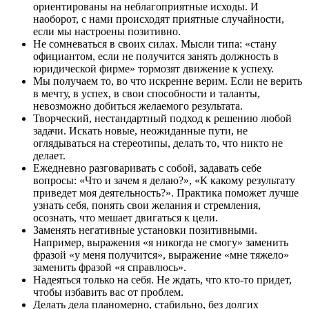
ориентированы на неблагоприятные исходы. И
наоборот, с нами происходят приятные случайности,
если мы настроены позитивно.
Не сомневаться в своих силах. Мысли типа: «стану
официантом, если не получится занять должность в
юридической фирме» тормозят движение к успеху.
Мы получаем то, во что искренне верим. Если не верить
в мечту, в успех, в свои способности и таланты,
невозможно добиться желаемого результата.
Творческий, нестандартный подход к решению любой
задачи. Искать новые, неожиданные пути, не
оглядываться на стереотипы, делать то, что никто не
делает.
Ежедневно разговаривать с собой, задавать себе
вопросы: «Что и зачем я делаю?», «К какому результату
приведет моя деятельность?». Практика поможет лучше
узнать себя, понять свои желания и стремления,
осознать, что мешает двигаться к цели.
Заменять негативные установки позитивными.
Например, выражения «я никогда не смогу» заменить
фразой «у меня получится», выражение «мне тяжело»
заменить фразой «я справлюсь».
Надеяться только на себя. Не ждать, что кто-то придет,
чтобы избавить вас от проблем.
Делать дела планомерно, стабильно, без долгих