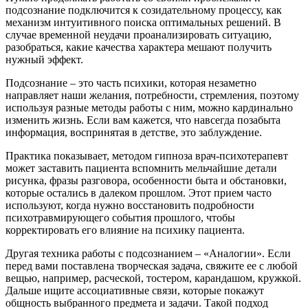
подсознание подключится к созидательному процессу, как
механизм интуитивного поиска оптимальных решений. В
случае временной неудачи проанализировать ситуацию,
разобраться, какие качества характера мешают получить
нужный эффект.
Подсознание – это часть психики, которая незаметно
направляет наши желания, потребности, стремления, поэтому
используя разные методы работы с ним, можно кардинально
изменить жизнь. Если вам кажется, что навсегда позабыта
информация, воспринятая в детстве, это заблуждение.
Практика показывает, методом гипноза врач-психотерапевт
может заставить пациента вспомнить мельчайшие детали
рисунка, фразы разговора, особенности быта и обстановки,
которые остались в далеком прошлом. Этот прием часто
используют, когда нужно восстановить подробности
психотравмирующего события прошлого, чтобы
корректировать его влияние на психику пациента.
Другая техника работы с подсознанием – «Аналогии». Если
перед вами поставлена творческая задача, свяжите ее с любой
вещью, например, расческой, тостером, карандашом, кружкой.
Дальше ищите ассоциативные связи, которые покажут
общность выбранного предмета и задачи. Такой подход