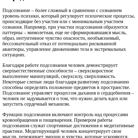
Подсознание – более сложный в сравнении с сознанием
уровень психики, который регулирует психические процессы,
происходящие без участия или с минимальным участием
сознания. Например, при участии подсознания образуются
паттерны – мимолетная, еще не сформировавшаяся мысль,
образ, интуитивное чувство опасности, необъяснимый,
бессознательный отказ от потенциально рискованной
авантюры, управление движениями тела в экстремальных
ситуациях.
Благодаря работе подсознания человек демонстрирует
сверхъестественные способности – сверхскоростное
выполнение манипуляций, сверхсилу, сверхловкость.
Некоторые слепые люди благодаря развитому подсознанию
способны определять положение предметов в пространстве.
Подсознание управляет процессом дыхания и сердцебиения –
человек не задумывается о том, что нужно делать вдох или
запустить сердечный механизм.
Функции подсознания включают контроль над процессами
кровообращения и пищеварения. Примером работы
подсознания служат спортивные достижения и медитативные
практики. Медитирующий человек концентрирует свои
мысли, переживает эмоции и чувства, которые ускоряются,