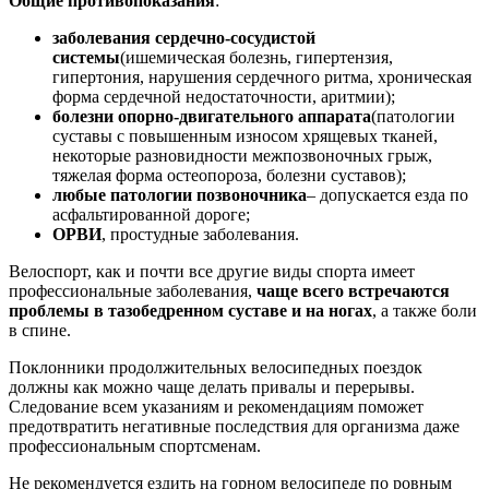
Общие противопоказания
:
заболевания сердечно-сосудистой
системы
(ишемическая болезнь, гипертензия,
гипертония, нарушения сердечного ритма, хроническая
форма сердечной недостаточности, аритмии);
болезни опорно-двигательного аппарата
(патологии
суставы с повышенным износом хрящевых тканей,
некоторые разновидности межпозвоночных грыж,
тяжелая форма остеопороза, болезни суставов);
любые патологии позвоночника
– допускается езда по
асфальтированной дороге;
ОРВИ
, простудные заболевания.
Велоспорт, как и почти все другие виды спорта имеет
профессиональные заболевания,
чаще всего встречаются
проблемы в тазобедренном суставе и на ногах
, а также боли
в спине.
Поклонники продолжительных велосипедных поездок
должны как можно чаще делать привалы и перерывы.
Следование всем указаниям и рекомендациям поможет
предотвратить негативные последствия для организма даже
профессиональным спортсменам.
Не рекомендуется ездить на горном велосипеде по ровным