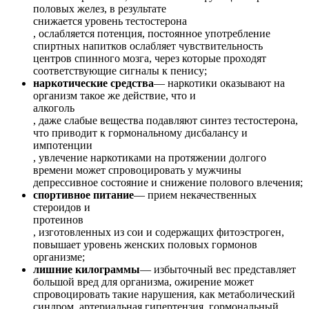
половых желез, в результате
снижается уровень тестостерона
, ослабляется потенция, постоянное употребление
спиртных напитков ослабляет чувствительность
центров спинного мозга, через которые проходят
соответствующие сигналы к пенису;
наркотические средства
— наркотики оказывают на
организм такое же действие, что и
алкоголь
, даже слабые вещества подавляют синтез тестостерона,
что приводит к гормональному дисбалансу и
импотенции
, увлечение наркотиками на протяжении долгого
времени может спровоцировать у мужчины
депрессивное состояние и снижение полового влечения;
спортивное питание
— прием некачественных
стероидов и
протеинов
, изготовленных из сои и содержащих фитоэстроген,
повышает уровень женских половых гормонов
организме;
лишние килограммы
— избыточный вес представляет
большой вред для организма, ожирение может
спровоцировать такие нарушения, как метаболический
синдром, артериальная гипертензия, гормональный