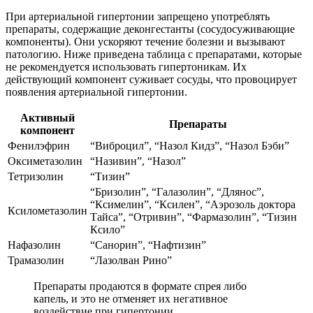
При артериальной гипертонии запрещено употреблять
препараты, содержащие деконгестанты (сосудосуживающие
компоненты). Они ускоряют течение болезни и вызывают
патологию. Ниже приведена таблица с препаратами, которые
не рекомендуется использовать гипертоникам. Их
действующий компонент суживает сосуды, что провоцирует
появления артериальной гипертонии.
Активный
Препараты
компонент
Фенилэфрин
“Виброцил”, “Назол Кидз”, “Назол Бэби”
Оксиметазолин
“Називин”, “Назол”
Тетризолин
“Тизин”
“Бризолин”, “Галазолин”, “Длянос”,
“Ксимелин”, “Ксилен”, “Аэрозоль доктора
Ксилометазолин
Тайса”, “Отривин”, “Фармазолин”, “Тизин
Ксило”
Нафазолин
“Санорин”, “Нафтизин”
Трамазолин
“Лазолван Рино”
Препараты продаются в формате спрея либо
капель, и это не отменяет их негативное
воздействие при гипертонии.