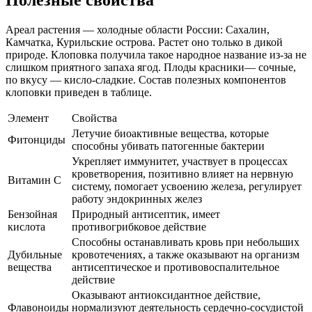
Ареал растения — холодные области России: Сахалин,
Камчатка, Курильские острова. Растет оно только в дикой
природе. Клоповка получила такое народное название из-за не
слишком приятного запаха ягод. Плоды красники— сочные,
по вкусу — кисло-сладкие. Состав полезных компонентов
клоповки приведен в таблице.
Элемент
Свойства
Летучие биоактивные вещества, которые
Фитонциды
способны убивать патогенные бактерии
Укрепляет иммунитет, участвует в процессах
кроветворения, позитивно влияет на нервную
Витамин С
систему, помогает усвоению железа, регулирует
работу эндокринных желез
Бензойная
Природный антисептик, имеет
кислота
противогрибковое действие
Способны останавливать кровь при небольших
Дубильные
кровотечениях, а также оказывают на организм
вещества
антисептическое и противовоспалительное
действие
Оказывают антиоксидантное действие,
Флавоноиды
нормализуют деятельность сердечно-сосудистой