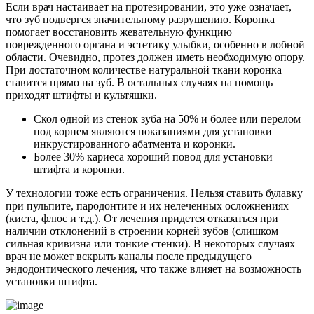
Если врач настаивает на протезировании, это уже означает,
что зуб подвергся значительному разрушению. Коронка
помогает восстановить жевательную функцию
поврежденного органа и эстетику улыбки, особенно в лобной
области. Очевидно, протез должен иметь необходимую опору.
При достаточном количестве натуральной ткани коронка
ставится прямо на зуб. В остальных случаях на помощь
приходят штифты и культяшки.
Скол одной из стенок зуба на 50% и более или перелом
под корнем являются показаниями для установки
инкрустированного абатмента и коронки.
Более 30% кариеса хороший повод для установки
штифта и коронки.
У технологии тоже есть ограничения. Нельзя ставить булавку
при пульпите, пародонтите и их нелеченных осложнениях
(киста, флюс и т.д.). От лечения придется отказаться при
наличии отклонений в строении корней зубов (слишком
сильная кривизна или тонкие стенки). В некоторых случаях
врач не может вскрыть каналы после предыдущего
эндодонтического лечения, что также влияет на возможность
установки штифта.