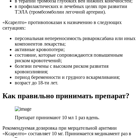
в терапии тромбоза глубоких вен нижних конечностей;
в профилактических и лечебных целях при развитии
ТЭЛА (тромбоэмболии легочной артерии).
«Ксарелто» противопоказан к назначению в следующих
ситуациях:
персональная непереносимость ривароксабана или иных
компонентов лекарства;
активные кровопотери;
состояние, которые сопровождаются повышенным
риском кровотечений;
болезни печены с высоким риском развития
кровоизлияния;
период беременности и грудного вскармливания;
возраст до 18-ти лет.
Как правильно принимать препарат?
Препарат принимают 10 мл 1 раз вдень.
Рекомендуемая дозировка при мерцательной аритмии
«Ксарелто» составляет 10 мг. Принимается медикамент раз в