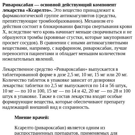
Ривароксабан — основной действующий компонент
лекарства «Ксарелто».
Это вещество принадлежит к
фармакологической группе антикоагулянтов (средства,
препятствующие тромбообразованию). Механизм его
действия состоит в блокировании фактора свертывания крови
X, вследствие чего кровь начинает меньше сворачиваться и не
образуются тромбы (кровяные сгустки, которые закупоривают
просвет сосудов). В сравнении с иными антикоагулянтными
веществами, например, с варфарином, ривароксабан, лучше
переносится пациентами и обладает меньшим количеством
нежелательных явлений.
Лекарственное средство «Ривароксабан» выпускается в
таблетированной форме в дозе 2,5 мг, 10 мг, 15 мг или 20 мг.
Количество таблеток в упаковке зависит от дозировки
лекарства: таблетки по 2,5 мг выпускаются по 14 и 56 штук,
10 мг — по 10 и 100, 15 мг — по 14 и 42, 20 мг — по 28 и 100
штук в упаковке. Также в состав лекарства входят особые
формирующие вещества, которые обеспечивают препарату
надлежащий внешний вид и сохранность.
Мнение врачей:
Ксарелто (ривароксабан) является одним из
распространенных препаратов, применяемых для