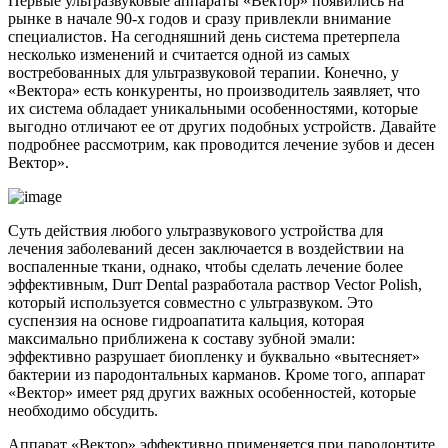
Первые ультразвуковые аппараты «Вектор» появились на
рынке в начале 90-х годов и сразу привлекли внимание
специалистов. На сегодняшний день система претерпела
несколько изменений и считается одной из самых
востребованных для ультразвуковой терапии. Конечно, у
«Вектора» есть конкуренты, но производитель заявляет, что
их система обладает уникальными особенностями, которые
выгодно отличают ее от других подобных устройств. Давайте
подробнее рассмотрим, как проводится лечение зубов и десен
Вектор».
Суть действия любого ультразвукового устройства для
лечения заболеваний десен заключается в воздействии на
воспаленные ткани, однако, чтобы сделать лечение более
эффективным, Durr Dental разработала раствор Vector Polish,
который используется совместно с ультразвуком. Это
суспензия на основе гидроапатита кальция, которая
максимально приближена к составу зубной эмали:
эффективно разрушает биопленку и буквально «вытесняет»
бактерии из пародонтальных карманов. Кроме того, аппарат
«Вектор» имеет ряд других важных особенностей, которые
необходимо обсудить.
Аппарат «Вектор» эффективно применяется при пародонтите