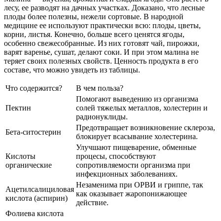
лесу, ее разводят на дачных участках. Доказано, что лесные
плоды более полезны, нежели сортовые. В народной
медицине ее используют практически всю: плоды, цветы,
корни, листья. Конечно, больше всего ценятся ягоды,
особенно свежесобранные. Из них готовят чай, пирожки,
варят варенье, сушат, делают соки. И при этом малина не
теряет своих полезных свойств. Ценность продукта в его
составе, что можно увидеть из таблицы.
Что содержится?
В чем польза?
Помогают выведению из организма
Пектин
солей тяжелых металлов, холестерин и
радионуклиды.
Предотвращает возникновение склероза,
Бета-ситостерин
блокирует всасывание холестерина.
Улучшают пищеварение, обменные
Кислоты
процесы, способствуют
органические
сопротивляемости организма при
инфекционных заболеваниях.
Незаменима при ОРВИ и гриппе, так
Ацетилсалициловая
как оказывает жаропонижающее
кислота (аспирин)
действие.
Фолиева кислота