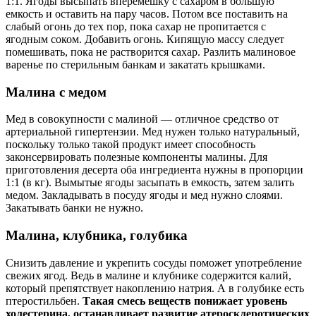
1:1. Ягоды высыпать вперемешку с сахаром в большую
емкость и оставить на пару часов. Потом все поставить на
слабый огонь до тех пор, пока сахар не пропитается с
ягодным соком. Добавить огонь. Кипящую массу следует
помешивать, пока не растворится сахар. Разлить малиновое
варенье по стерильным банкам и закатать крышками.
Малина с медом
Мед в совокупности с малиной — отличное средство от
артериальной гипертензии. Мед нужен только натуральный,
поскольку только такой продукт имеет способность
законсервировать полезные компоненты малины. Для
приготовления десерта оба ингредиента нужны в пропорции
1:1 (в кг). Вымытые ягоды засыпать в емкость, затем залить
медом. Закладывать в посуду ягоды и мед нужно слоями.
Закатывать банки не нужно.
Малина, клубника, голубика
Снизить давление и укрепить сосуды поможет употребление
свежих ягод. Ведь в малине и клубнике содержится калий,
который препятствует накоплению натрия. А в голубике есть
птеростильбен.
Такая смесь веществ
понижает уровень
холестерина, останавливает развитие атеросклеротических