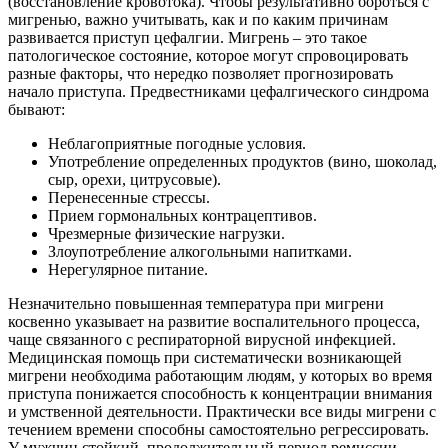
(восстановление кровотока). Чтобы результативно бороться с
мигренью, важно учитывать, как и по каким причинам
развивается приступ цефалгии. Мигрень – это такое
патологическое состояние, которое могут спровоцировать
разные факторы, что нередко позволяет прогнозировать
начало приступа. Предвестниками цефалгического синдрома
бывают:
Неблагоприятные погодные условия.
Употребление определенных продуктов (вино, шоколад,
сыр, орехи, цитрусовые).
Перенесенные стрессы.
Прием гормональных контрацептивов.
Чрезмерные физические нагрузки.
Злоупотребление алкогольными напитками.
Нерегулярное питание.
Незначительно повышенная температура при мигрени
косвенно указывает на развитие воспалительного процесса,
чаще связанного с респираторной вирусной инфекцией.
Медицинская помощь при систематически возникающей
мигрени необходима работающим людям, у которых во время
приступа понижается способность к концентрации внимания
и умственной деятельности. Практически все виды мигрени с
течением времени способны самостоятельно регрессировать.
У мужчин стойкий, продолжительный период ремиссии