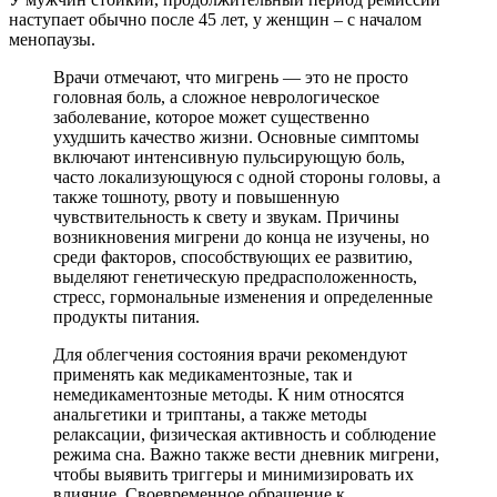
наступает обычно после 45 лет, у женщин – с началом
менопаузы.
Врачи отмечают, что мигрень — это не просто
головная боль, а сложное неврологическое
заболевание, которое может существенно
ухудшить качество жизни. Основные симптомы
включают интенсивную пульсирующую боль,
часто локализующуюся с одной стороны головы, а
также тошноту, рвоту и повышенную
чувствительность к свету и звукам. Причины
возникновения мигрени до конца не изучены, но
среди факторов, способствующих ее развитию,
выделяют генетическую предрасположенность,
стресс, гормональные изменения и определенные
продукты питания.
Для облегчения состояния врачи рекомендуют
применять как медикаментозные, так и
немедикаментозные методы. К ним относятся
анальгетики и триптаны, а также методы
релаксации, физическая активность и соблюдение
режима сна. Важно также вести дневник мигрени,
чтобы выявить триггеры и минимизировать их
влияние. Своевременное обращение к