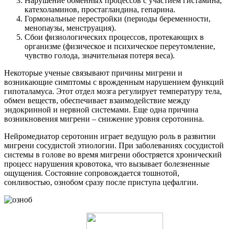
Нарушение обменных процессов с участием гистамина,
катехоламинов, простагландина, гепарина.
Гормональные перестройки (периоды беременности,
менопаузы, менструация).
Сбои физиологических процессов, протекающих в
организме (физическое и психическое переутомление,
чувство голода, значительная потеря веса).
Некоторые ученые связывают причины мигрени и
возникающие симптомы с врожденным нарушением функций
гипоталамуса. Этот отдел мозга регулирует температуру тела,
обмен веществ, обеспечивает взаимодействие между
эндокринной и нервной системами. Еще одна причина
возникновения мигрени – снижение уровня серотонина.
Нейромедиатор серотонин играет ведущую роль в развитии
мигрени сосудистой этиологии. При заболеваниях сосудистой
системы в голове во время мигрени обостряется хронический
процесс нарушения кровотока, что вызывает болезненные
ощущения. Состояние сопровождается тошнотой,
сонливостью, ознобом сразу после приступа цефалгии.