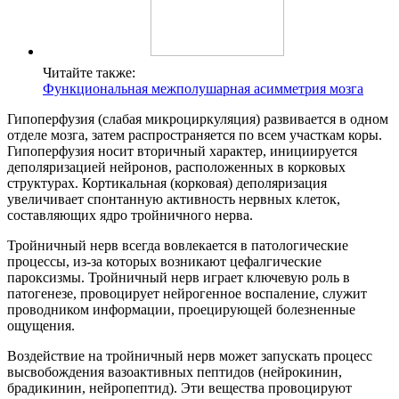
Читайте также:
Функциональная межполушарная асимметрия мозга
Гипоперфузия (слабая микроциркуляция) развивается в одном
отделе мозга, затем распространяется по всем участкам коры.
Гипоперфузия носит вторичный характер, инициируется
деполяризацией нейронов, расположенных в корковых
структурах. Кортикальная (корковая) деполяризация
увеличивает спонтанную активность нервных клеток,
составляющих ядро тройничного нерва.
Тройничный нерв всегда вовлекается в патологические
процессы, из-за которых возникают цефалгические
пароксизмы. Тройничный нерв играет ключевую роль в
патогенезе, провоцирует нейрогенное воспаление, служит
проводником информации, проецирующей болезненные
ощущения.
Воздействие на тройничный нерв может запускать процесс
высвобождения вазоактивных пептидов (нейрокинин,
брадикинин, нейропептид). Эти вещества провоцируют