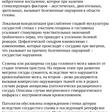
нейрогенное воспаление, которое при наличии
стимулирующих факторов – акустических, двигательных,
зрительных, вызывает болезненные ощущения в области
головы.
Локальная вазодилатация (расслабление гладкой мускулатуры
сосудистой стенки с участием гепарина и гистамина)
усиливает стимуляцию чувствительных окончаний
тройничного нерва, что приводит к усилению болевой
реакции. Цефалгический синдром взаимосвязан с
изменениями, которые происходят с сосудами при мигрени,
что указывает на причину болезненных ощущений –
сосудистые нарушения.
Сужены или расширены сосуды головного мозга зависит от
стадии течения приступа. На первом этапе при развитии
мигрени сосуды сужаются, вследствие чего нарушается
кровоснабжение мозга, на втором – резко расширяются,
вызывая компрессию окружающих тканей или в редких
случаях разрыв аневризмы (патологически расширенного
сосуда). Описаны случаи мигренозного геморрагического
инфаркта с внутримозговым кровоизлиянием.
Патология обусловлена повреждением стенки артерии
вследствие сосудистого спазма и последующей реперфузии