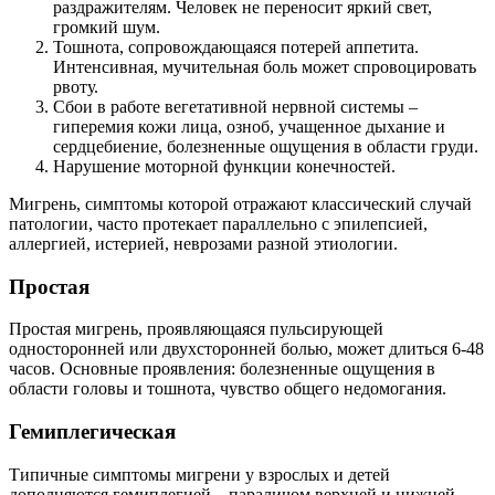
раздражителям. Человек не переносит яркий свет,
громкий шум.
Тошнота, сопровождающаяся потерей аппетита.
Интенсивная, мучительная боль может спровоцировать
рвоту.
Сбои в работе вегетативной нервной системы –
гиперемия кожи лица, озноб, учащенное дыхание и
сердцебиение, болезненные ощущения в области груди.
Нарушение моторной функции конечностей.
Мигрень, симптомы которой отражают классический случай
патологии, часто протекает параллельно с эпилепсией,
аллергией, истерией, неврозами разной этиологии.
Простая
Простая мигрень, проявляющаяся пульсирующей
односторонней или двухсторонней болью, может длиться 6-48
часов. Основные проявления: болезненные ощущения в
области головы и тошнота, чувство общего недомогания.
Гемиплегическая
Типичные симптомы мигрени у взрослых и детей
дополняются гемиплегией – параличом верхней и нижней