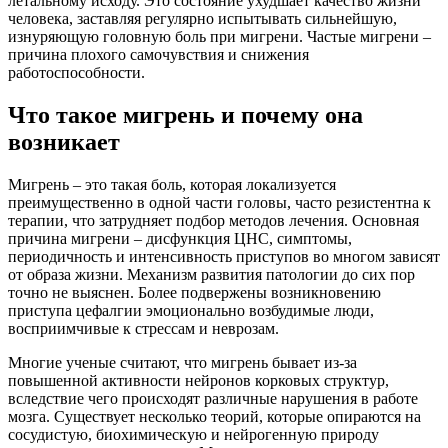
летальному исходу. Это состояние ухудшает качество жизни
человека, заставляя регулярно испытывать сильнейшую,
изнуряющую головную боль при мигрени. Частые мигрени –
причина плохого самочувствия и снижения
работоспособности.
Что такое мигрень и почему она
возникает
Мигрень – это такая боль, которая локализуется
преимущественно в одной части головы, часто резистентна к
терапии, что затрудняет подбор методов лечения. Основная
причина мигрени – дисфункция ЦНС, симптомы,
периодичность и интенсивность приступов во многом зависят
от образа жизни. Механизм развития патологии до сих пор
точно не выяснен. Более подвержены возникновению
приступа цефалгии эмоционально возбудимые люди,
восприимчивые к стрессам и неврозам.
Многие ученые считают, что мигрень бывает из-за
повышенной активности нейронов корковых структур,
вследствие чего происходят различные нарушения в работе
мозга. Существует несколько теорий, которые опираются на
сосудистую, биохимическую и нейрогенную природу