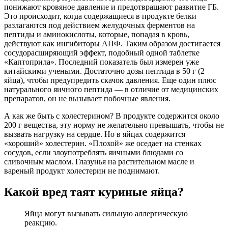
понижают кровяное давление и предотвращают развитие ГБ.
Это происходит, когда содержащиеся в продукте белки
разлагаются под действием желудочных ферментов на
пептиды и аминокислоты, которые, попадая в кровь,
действуют как ингибиторы АПФ. Таким образом достигается
сосудорасширяющий эффект, подобный одной таблетке
«Каптоприла». Последний показатель был измерен уже
китайскими учеными. Достаточно дозы пептида в 50 г (2
яйца), чтобы предупредить скачок давления. Еще один плюс
натурального яичного пептида ― в отличие от медицинских
препаратов, он не вызывает побочные явления.
А как же быть с холестерином? В продукте содержится около
200 г вещества, эту норму не желательно превышать, чтобы не
вызвать нагрузку на сердце. Но в яйцах содержится
«хороший» холестерин. «Плохой» же оседает на стенках
сосудов, если злоупотреблять яичными блюдами со
сливочным маслом. Глазунья на растительном масле и
вареный продукт холестерин не поднимают.
Какой вред таят куриные яйца?
Яйца могут вызывать сильную аллергическую
реакцию.