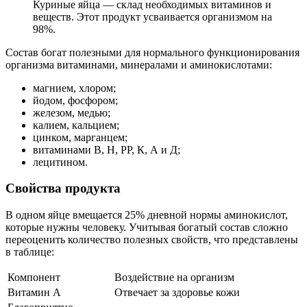
Куриные яйца — склад необходимых витаминов и
веществ. Этот продукт усваивается организмом на
98%.
Состав богат полезными для нормального функционирования
организма витаминами, минералами и аминокислотами:
магнием, хлором;
йодом, фосфором;
железом, медью;
калием, кальцием;
цинком, марганцем;
витаминами В, Н, РР, К, А и Д;
лецитином.
Свойства продукта
В одном яйце вмещается 25% дневной нормы аминокислот,
которые нужны человеку. Учитывая богатый состав сложно
переоценить количество полезных свойств, что представлены
в таблице:
Компонент
Воздействие на организм
Витамин А
Отвечает за здоровье кожи