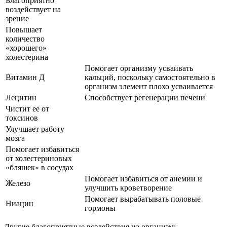
Благоприятно
воздействует на
зрение
Повышает
количество
«хорошего»
холестерина
Помогает организму усваивать
Витамин Д
кальций, поскольку самостоятельно в
организм элемент плохо усваивается
Лецитин
Способствует регенерации печени
Чистит ее от
токсинов
Улучшает работу
мозга
Помогает избавиться
от холестериновых
«бляшек» в сосудах
Помогает избавиться от анемии и
Железо
улучшить кроветворение
Помогает вырабатывать половые
Ниацин
гормоны
Другие благоприятные воздействия на организм: