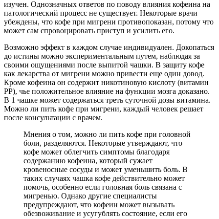
изучен. Однозначных ответов по поводу влияния кофеина на
патологический процесс не существует. Некоторые врачи
убеждены, что кофе при мигрени противопоказан, потому что
может сам спровоцировать приступ и усилить его.
Возможно эффект в каждом случае индивидуален. Докопаться
до истины можно экспериментальным путем, наблюдая за
своими ощущениями после выпитой чашки. В защиту кофе
как лекарства от мигрени можно привести еще один довод.
Кроме кофеина он содержит никотиновую кислоту (витамин
PP), чье положительное влияние на функции мозга доказано.
В 1 чашке может содержаться треть суточной дозы витамина.
Можно ли пить кофе при мигрени, каждый человек решает
после консультации с врачем.
Мнения о том, можно ли пить кофе при головной
боли, разделяются. Некоторые утверждают, что
кофе может облегчить симптомы благодаря
содержанию кофеина, который сужает
кровеносные сосуды и может уменьшить боль. В
таких случаях чашка кофе действительно может
помочь, особенно если головная боль связана с
мигренью. Однако другие специалисты
предупреждают, что кофеин может вызывать
обезвоживание и усугублять состояние, если его