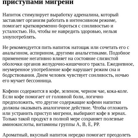
приступами мигрени
Напиток стимулирует выработку адреналина, который
заставляет организм работать в интенсивном режиме,
помогает кратковременно бороться с сонливостью и
усталостью. Но, чтобы не навредить здоровью, нельзя
злоупотреблять.
Не рекомендуется пить напиток натощак или сочетать его с
анальгином, аспирином, другими анальгетиками. Подобное
применение негативно влияет на состояние слизистой
оболочки органов желудочно-кишечного тракта. Ежедневное,
неумеренное употребление кофе нарушает режим сна и
бодрствования. Днем человек чувствует сонливость, ночью
его мучает бессонница.
Кофеин содержится в кофе, зеленом, черном чае, кока-коле.
Если кофе помогает от головной боли, логично
предположить, что другие содержащие кофеин напитки
должны оказывать аналогичное действие. Чтобы отложить
или устранить приступ мигрени, выбирают кофе в зернах.
Только такой продукт в полной мере сохраняет полезные
аминокислоты, витамины группы A, B, E, PP.
Ароматный, вкусный напиток нередко помогает преодолеть