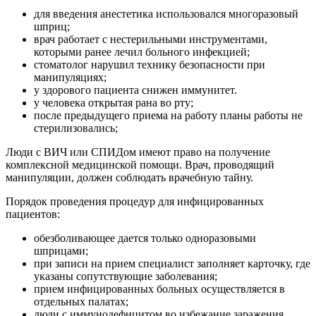
для введения анестетика использовался многоразовый
шприц;
врач работает с нестерильными инструментами,
которыми ранее лечил больного инфекцией;
стоматолог нарушил технику безопасности при
манипуляциях;
у здорового пациента снижен иммунитет.
у человека открытая рана во рту;
после предыдущего приема на работу планы работы не
стерилизовались;
Люди с ВИЧ или СПИДом имеют право на получение
комплексной медицинской помощи. Врач, проводящий
манипуляции, должен соблюдать врачебную тайну.
Порядок проведения процедур для инфицированных
пациентов:
обезболивающее дается только одноразовыми
шприцами;
при записи на прием специалист заполняет карточку, где
указаны сопутствующие заболевания;
прием инфицированных больных осуществляется в
отдельных палатах;
люди с иммунодефицитом во избежание заражения