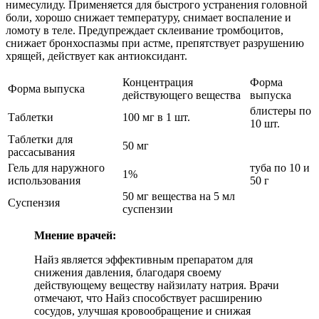
нимесулиду. Применяется для быстрого устранения головной
боли, хорошо снижает температуру, снимает воспаление и
ломоту в теле. Предупреждает склеивание тромбоцитов,
снижает бронхоспазмы при астме, препятствует разрушению
хрящей, действует как антиоксидант.
Концентрация
Форма
Форма выпуска
действующего вещества
выпуска
блистеры по
Таблетки
100 мг в 1 шт.
10 шт.
Таблетки для
50 мг
рассасывания
Гель для наружного
туба по 10 и
1%
использования
50 г
50 мг вещества на 5 мл
Суспензия
суспензии
Мнение врачей:
Найз является эффективным препаратом для
снижения давления, благодаря своему
действующему веществу найзилату натрия. Врачи
отмечают, что Найз способствует расширению
сосудов, улучшая кровообращение и снижая