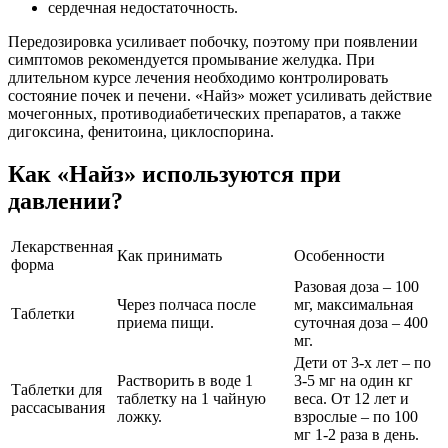
сердечная недостаточность.
Передозировка усиливает побочку, поэтому при появлении
симптомов рекомендуется промывание желудка. При
длительном курсе лечения необходимо контролировать
состояние почек и печени. «Найз» может усиливать действие
мочегонных, противодиабетических препаратов, а также
дигоксина, фенитоина, циклоспорина.
Как «Найз» используются при
давлении?
Лекарственная
Как принимать
Особенности
форма
Разовая доза – 100
Через полчаса после
мг, максимальная
Таблетки
приема пищи.
суточная доза – 400
мг.
Дети от 3-х лет – по
Растворить в воде 1
3-5 мг на один кг
Таблетки для
таблетку на 1 чайную
веса. От 12 лет и
рассасывания
ложку.
взрослые – по 100
мг 1-2 раза в день.