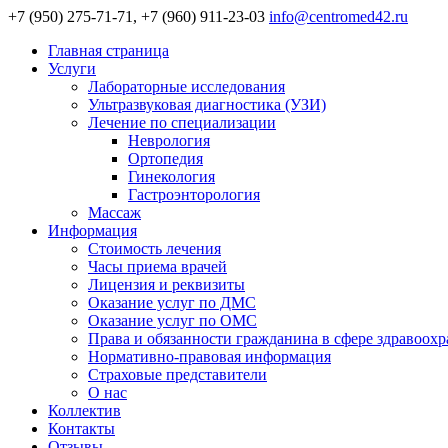
+7 (950) 275-71-71, +7 (960) 911-23-03
info@centromed42.ru
Главная страница
Услуги
Лабораторные исследования
Ультразвуковая диагностика (УЗИ)
Лечение по специализации
Неврология
Ортопедия
Гинекология
Гастроэнторология
Массаж
Информация
Стоимость лечения
Часы приема врачей
Лицензия и реквизиты
Оказание услуг по ДМС
Оказание услуг по ОМС
Права и обязанности гражданина в сфере здравоох
Нормативно-правовая информация
Страховые представители
О нас
Коллектив
Контакты
Отзывы