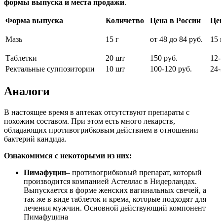
формы выпуска и места продажи
.
Форма выпуска
Количетво
Цена в России
Це
Мазь
15 г
от 48 до 84 руб.
15 
Таблетки
20 шт
150 руб.
12-
Ректальные суппозитории
10 шт
100-120 руб.
24-
Аналоги
В настоящее время в аптеках отсутствуют препараты с
похожим составом. При этом есть много лекарств,
обладающих противогрибковым действием в отношении
бактерий кандида.
Ознакомимся с некоторыми из них:
Пимафуцин
– противогрибковый препарат, который
производится компанией Астеллас в Нидерландах.
Выпускается в форме женских вагинальных свечей, а
так же в виде таблеток и крема, которые подходят для
лечения мужчин. Основной действующий компонент
Пимафуцина