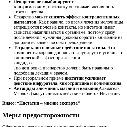
Лекарство не комбинируют с
клотримазолом
, поскольку он снижает активность
этого вещества.
Лекарство
может снизить эффект контрацептивных
имплантов
. Как правило, во время лечения молочницы
запрещаются половые контакты, но нистатин имеет
свойство накапливаться в организме, поэтому сразу
после лечения мужчины должны обратить внимание на
дополнительные способы предохранения.
Тетрациклин повышает действие нистатина
. Эти
компоненты хорошо дополняют друг друга и усиливают
клинический эффект при лечении
кандидоза
, но дозировка препаратов должна быть правильно
подобрана лечащим врачом.
При пероральном приеме
нистатин усиливает
действие нифуратела, химотрипсина и полимиксина
.
Антациды алюминия, магния и кальция
(Альмагель,
Маолокс) могут снижать действие таблеток Нистатин.
Видео: “Нистатин – мнение эксперта”
Меры предосторожности
Обязательно ознакомьтесь с инструкцией к препарату.