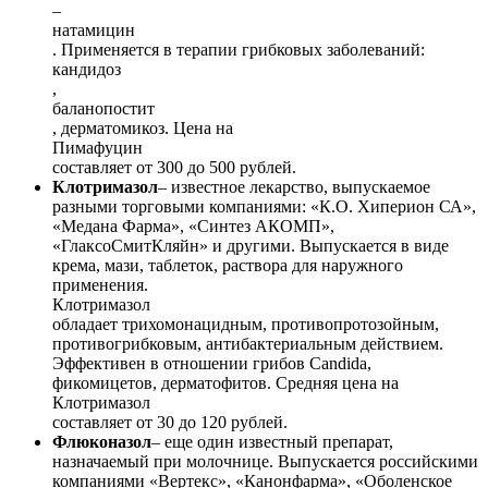
–
натамицин
. Применяется в терапии грибковых заболеваний:
кандидоз
,
баланопостит
, дерматомикоз. Цена на
Пимафуцин
составляет от 300 до 500 рублей.
Клотримазол
– известное лекарство, выпускаемое
разными торговыми компаниями: «К.О. Хиперион СА»,
«Медана Фарма», «Синтез АКОМП»,
«ГлаксоСмитКляйн» и другими. Выпускается в виде
крема, мази, таблеток, раствора для наружного
применения.
Клотримазол
обладает трихомонацидным, противопротозойным,
противогрибковым, антибактериальным действием.
Эффективен в отношении грибов Candida,
фикомицетов, дерматофитов. Средняя цена на
Клотримазол
составляет от 30 до 120 рублей.
Флюконазол
– еще один известный препарат,
назначаемый при молочнице. Выпускается российскими
компаниями «Вертекс», «Канонфарма», «Оболенское