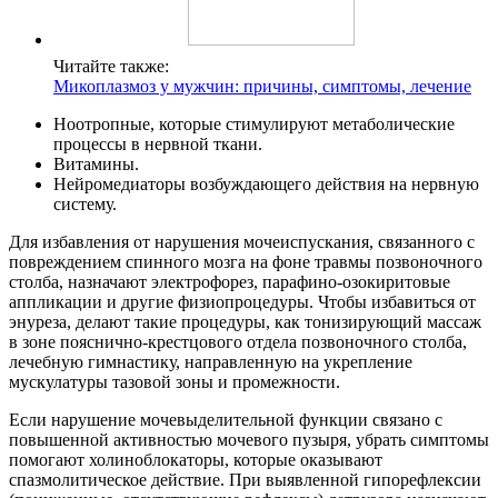
Читайте также:
Микоплазмоз у мужчин: причины, симптомы, лечение
Ноотропные, которые стимулируют метаболические
процессы в нервной ткани.
Витамины.
Нейромедиаторы возбуждающего действия на нервную
систему.
Для избавления от нарушения мочеиспускания, связанного с
повреждением спинного мозга на фоне травмы позвоночного
столба, назначают электрофорез, парафино-озокиритовые
аппликации и другие физиопроцедуры. Чтобы избавиться от
энуреза, делают такие процедуры, как тонизирующий массаж
в зоне пояснично-крестцового отдела позвоночного столба,
лечебную гимнастику, направленную на укрепление
мускулатуры тазовой зоны и промежности.
Если нарушение мочевыделительной функции связано с
повышенной активностью мочевого пузыря, убрать симптомы
помогают холиноблокаторы, которые оказывают
спазмолитическое действие. При выявленной гипорефлексии