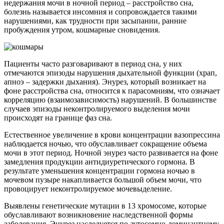
недержания мочи в ночной период – расстройство сна,
болезнь называется инсомния и сопровождается такими
нарушениями, как трудности при засыпании, ранние
пробуждения утром, кошмарные сновидения.
Пациенты часто разговаривают в период сна, у них
отмечаются эпизоды нарушения дыхательной функции (храп,
апноэ – задержки дыхания). Энурез, который возникает на
фоне расстройства сна, относится к парасомниям, что означает
корреляцию (взаимозависимость) нарушений. В большинстве
случаев эпизоды неконтролируемого выделения мочи
происходят на границе фаз сна.
Естественное увеличение в крови концентрации вазопрессина
наблюдается ночью, что обуславливает сокращение объема
мочи в этот период. Ночной энурез часто развивается на фоне
замедления продукции антидиуретического гормона. В
результате уменьшения концентрации гормона ночью в
мочевом пузыре накапливается большой объем мочи, что
провоцирует неконтролируемое мочевыделение.
Выявлены генетические мутации в 13 хромосоме, которые
обуславливают возникновение наследственной формы
заболевания. Энурез наследуется по аутосомно-доминантному