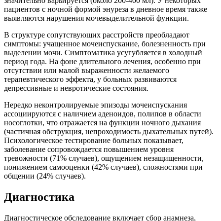
значительно варьируется (около 200-400 мл). У некоторых
пациентов с ночной формой энуреза в дневное время также
выявляются нарушения мочевыделительной функции.
В структуре сопутствующих расстройств преобладают
симптомы: учащенное мочеиспускание, болезненность при
выделении мочи. Симптоматика усугубляется в холодный
период года. На фоне длительного лечения, особенно при
отсутствии или малой выраженности желаемого
терапевтического эффекта, у больных развиваются
депрессивные и невротические состояния.
Нередко неконтролируемые эпизоды мочеиспускания
ассоциируются с наличием аденоидов, полипов в области
носоглотки, что отражается на функции ночного дыхания
(частичная обструкция, непроходимость дыхательных путей).
Психологическое тестирование больных показывает,
заболевание сопровождается повышением уровня
тревожности (71% случаев), ощущением незащищенности,
понижением самооценки (42% случаев), сложностями при
общении (24% случаев).
Диагностика
Диагностическое обследование включает сбор анамнеза,