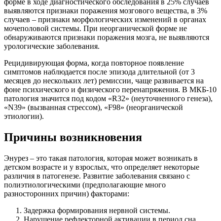
форме в ходе диагностического обследования в 25% случаев
выявляются признаки поражения мозгового вещества, в 3%
случаев – признаки морфологических изменений в органах
мочеполовой системы. При неорганической форме не
обнаруживаются признаки поражения мозга, не выявляются
урологические заболевания.
Рецидивирующая форма, когда повторное появление
симптомов наблюдается после эпизода длительной (от 3
месяцев до нескольких лет) ремиссии, чаще развивается на
фоне психического и физического перенапряжения. В МКБ-10
патология значится под кодом «R32» (неуточненного генеза),
«N39» (вызванная стрессом), «F98» (неорганической
этиологии).
Причины возникновения
Энурез – это такая патология, которая может возникать в
детском возрасте и у взрослых, что определяет некоторые
различия в патогенезе. Развитие заболевания связано с
полиэтиологическими (предполагающие много
разносторонних причин) факторами:
Задержка формирования нервной системы.
Нарушение рефлекторной активации в период сна.