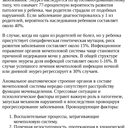
типу, что означает 77-процентную вероятность развития
патологии у ребенка, чьи родители страдали от подобных
нарушений. Если заболевание диагностировалось у 1 из
родителей, вероятность наследования ребенком составляет
около 40%.
В случае, когда ни один из родителей не болел, но у ребенка
присутствует специфическая генетическая мутация, риск
развития заболевания составляет около 15%. Инфекционное
поражение органов мочеполовой системы чаще становится
причиной недержания мочи у девочек. В общей структуре
причин энуреза доля инфекций составляет около 1-16%. В
случае успешного лечения мочеполовой инфекции ночной
или дневной энурез регрессирует в 30% случаев.
Аномальное анатомическое строение органов в составе
мочеполовой системы нередко сопутствует расстройству
функции мочевыделения. Стрессовые ситуации и
психологические факторы играют важную роль в патогенезе,
запуская механизм нарушений и впоследствии провоцируя
прогрессирование заболевания. Провоцирующие факторы:
Воспалительные процессы, затрагивающие
мочеполовую систему.
Почечная недостаточность, протекающая в хронической