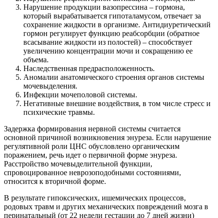
Нарушение продукции вазопрессина – гормона,
который вырабатывается гипоталамусом, отвечает за
сохранение жидкости в организме. Антидиуретический
гормон регулирует функцию реабсорбции (обратное
всасывание жидкости из полостей) – способствует
увеличению концентрации мочи и сокращению ее
объема.
Наследственная предрасположенность.
Аномалии анатомического строения органов системы
мочевыделения.
Инфекции мочеполовой системы.
Негативные внешние воздействия, в том числе стресс и
психические травмы.
Задержка формирования нервной системы считается
основной причиной возникновения энуреза. Если нарушение
регулятивной роли ЦНС обусловлено органическим
поражением, речь идет о первичной форме энуреза.
Расстройство мочевыделительной функции,
спровоцированное неврозоподобными состояниями,
относится к вторичной форме.
В результате гипоксических, ишемических процессов,
родовых травм и других механических повреждений мозга в
перинатальный (от 22 недели гестации до 7 дней жизни)