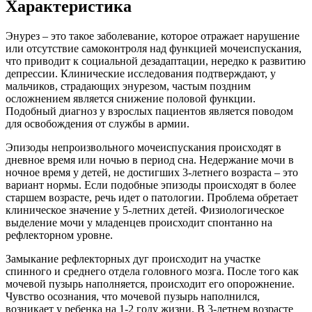
Характеристика
Энурез – это такое заболевание, которое отражает нарушение
или отсутствие самоконтроля над функцией мочеиспускания,
что приводит к социальной дезадаптации, нередко к развитию
депрессии. Клинические исследования подтверждают, у
мальчиков, страдающих энурезом, частым поздним
осложнением является снижение половой функции.
Подобный диагноз у взрослых пациентов является поводом
для освобождения от службы в армии.
Эпизоды непроизвольного мочеиспускания происходят в
дневное время или ночью в период сна. Недержание мочи в
ночное время у детей, не достигших 3-летнего возраста – это
вариант нормы. Если подобные эпизоды происходят в более
старшем возрасте, речь идет о патологии. Проблема обретает
клиническое значение у 5-летних детей. Физиологическое
выделение мочи у младенцев происходит спонтанно на
рефлекторном уровне.
Замыкание рефлекторных дуг происходит на участке
спинного и среднего отдела головного мозга. После того как
мочевой пузырь наполняется, происходит его опорожнение.
Чувство осознания, что мочевой пузырь наполнился,
возникает у ребенка на 1-2 году жизни. В 3-летнем возрасте