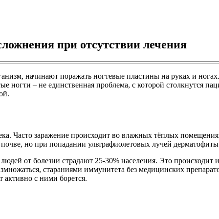
сложнения при отсутствии лечения
ганизм, начинают поражать ногтевые пластины на руках и ногах
ые ногти – не единственная проблема, с которой столкнутся па
ой.
ка. Часто заражение происходит во влажных тёплых помещениях 
в почве, но при попадании ультрафиолетовых лучей дерматофит
людей от болезни страдают 25-30% населения. Это происходит из
размножаться, стараниями иммунитета без медицинских препарат
т активно с ними борется.