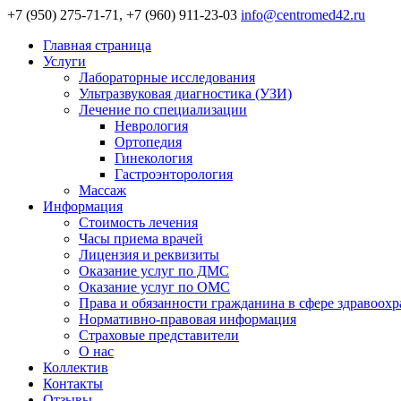
+7 (950) 275-71-71, +7 (960) 911-23-03
info@centromed42.ru
Главная страница
Услуги
Лабораторные исследования
Ультразвуковая диагностика (УЗИ)
Лечение по специализации
Неврология
Ортопедия
Гинекология
Гастроэнторология
Массаж
Информация
Стоимость лечения
Часы приема врачей
Лицензия и реквизиты
Оказание услуг по ДМС
Оказание услуг по ОМС
Права и обязанности гражданина в сфере здравоох
Нормативно-правовая информация
Страховые представители
О нас
Коллектив
Контакты
Отзывы