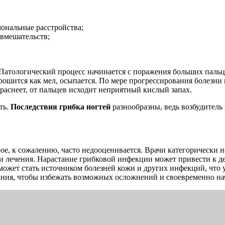
мональные расстройства;
 вмешательств;
Патологический процесс начинается с поражения больших пальце
рошится как мел, осыпается. По мере прогрессирования болезни
раснеет, от пальцев исходит неприятный кислый запах.
ть.
Последствия грибка ногтей
разнообразны, ведь возбудитель
рое, к сожалению, часто недооценивается. Врачи категорически 
 лечения. Нарастание грибковой инфекции может привести к де
может стать источником болезней кожи и других инфекций, что 
ания, чтобы избежать возможных осложнений и своевременно нач