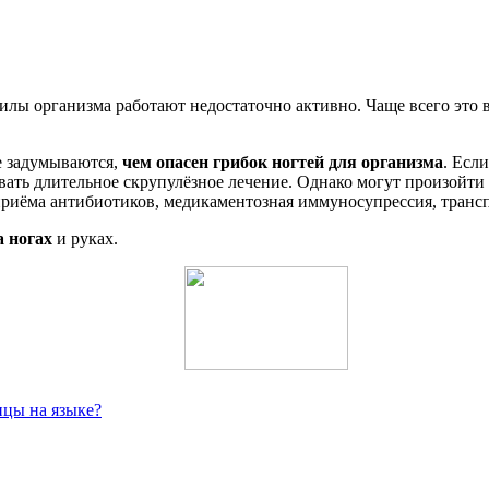
 силы организма работают недостаточно активно. Чаще всего это
не задумываются,
чем опасен грибок ногтей для организма
. Есл
вать длительное скрупулёзное лечение. Однако могут произойти
риёма антибиотиков, медикаментозная иммуносупрессия, трансп
а ногах
и руках.
ицы на языке?