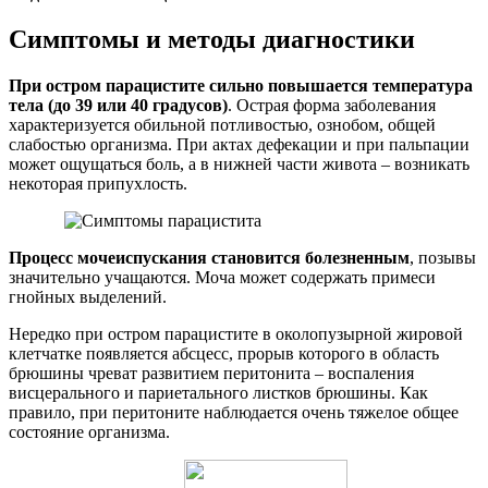
Симптомы и методы диагностики
При остром парацистите сильно повышается температура
тела (до 39 или 40 градусов)
. Острая форма заболевания
характеризуется обильной потливостью, ознобом, общей
слабостью организма. При актах дефекации и при пальпации
может ощущаться боль, а в нижней части живота – возникать
некоторая припухлость.
Процесс мочеиспускания становится болезненным
, позывы
значительно учащаются. Моча может содержать примеси
гнойных выделений.
Нередко при остром парацистите в околопузырной жировой
клетчатке появляется абсцесс, прорыв которого в область
брюшины чреват развитием перитонита – воспаления
висцерального и париетального листков брюшины. Как
правило, при перитоните наблюдается очень тяжелое общее
состояние организма.