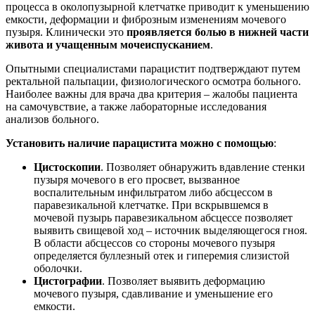
процесса в околопузырной клетчатке приводит к уменьшению
емкости, деформации и фиброзным изменениям мочевого
пузыря. Клинически это
проявляется болью в нижней части
живота и учащенным мочеиспусканием
.
Опытными специалистами парацистит подтверждают путем
ректальной пальпации, физиологического осмотра больного.
Наиболее важны для врача два критерия – жалобы пациента
на самочувствие, а также лабораторные исследования
анализов больного.
Установить наличие парацистита можно с помощью
:
Цистоскопии
. Позволяет обнаружить вдавление стенки
пузыря мочевого в его просвет, вызванное
воспалительным инфильтратом либо абсцессом в
паравезикальной клетчатке. При вскрывшемся в
мочевой пузырь паравезикальном абсцессе позволяет
выявить свищевой ход – источник выделяющегося гноя.
В области абсцессов со стороны мочевого пузыря
определяется буллезный отек и гиперемия слизистой
оболочки.
Цистографии
. Позволяет выявить деформацию
мочевого пузыря, сдавливание и уменьшение его
емкости.