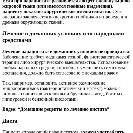
Если при парацистите развивается абсцесс околопузырной
жировой ткани (или имеются гнойные выделения),
пациенту показано хирургическое вмешательство
. Суть
операции заключается во вскрытии гнойников и проведении
дренажа окружающих тканей.
Лечение в домашних условиях или народными
средствами
Лечение парацистита в домашних условиях не проводится
.
Заболевание требует медикаментозной, физиотерапевтической
терапии либо хирургического вмешательства. Использование
любых народных средств, способных уменьшить симптомы
воспаления, должно быть согласовано с лечащим врачом.
Так, например, остановить активное размножение
микроорганизмов (бактериостатический эффект) можно с
помощью напитков из клюквы и брусники – ягод, богатых
гиппуровой и бензойной кислотами.
Видео: “Домашние рецепты по лечению цистита”
Диета
Пациент, страдающий парациститом,
должен употреблять