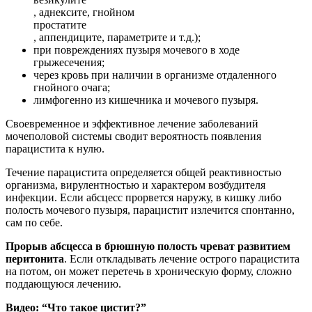
, аднексите, гнойном
простатите
, аппендиците, параметрите и т.д.);
при повреждениях пузыря мочевого в ходе
грыжесечения;
через кровь при наличии в организме отдаленного
гнойного очага;
лимфогенно из кишечника и мочевого пузыря.
Своевременное и эффективное лечение заболеваний
мочеполовой системы сводит вероятность появления
парацистита к нулю.
Течение парацистита определяется общей реактивностью
организма, вирулентностью и характером возбудителя
инфекции. Если абсцесс прорвется наружу, в кишку либо
полость мочевого пузыря, парацистит излечится спонтанно,
сам по себе.
Прорыв абсцесса в брюшную полость чреват развитием
перитонита
. Если откладывать лечение острого парацистита
на потом, он может перетечь в хроническую форму, сложно
поддающуюся лечению.
Видео: “Что такое цистит?”