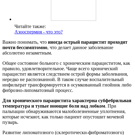
Читайте также:
Азооспермия - что это?
Важно понимать, что
иногда острый парацистит проходит
почти бессимптомно
, что делает данное заболевание
абсолютно незаметным.
Общее состояние больного с хроническим парациститом, как
правило, удовлетворительное. Чаще всего хронический
парацистит является следствием острой формы заболевания,
нередко не распознанной. В таком случае воспалительный
инфильтрат трансформируется в осумкованный гнойник либо
фиброзно-липоматозный процесс.
Для хронического парацистита характерна субфебрильная
температура и тупые ноющие боли над лобком
. При
пальпации обнаруживаются малоболезненные уплотнения,
которые исчезают, как только пациент опустошит мочевой
пузырь.
Развитие липоматозного (склеротически-фиброматозного)