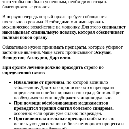
того чтобы оно было успешным, необходимо создать
благоприятные условия.
В первую очередь острый орхит требует соблюдения
постельного режима. Необходимо минимизировать
механическое воздействие на мошонку. Для этого
специалист
накладывает специальную повязку, которая обеспечивает
полный покой органу
.
Обязательно нужно принимать препараты, которые убирают
застойные явления. Чаще всего прописывают
Эскузан
,
Венорутон
,
Агопурин
,
Дартилин
.
При орхите лечение должно проходить строго по
определенной схеме:
Избавление от причины
, по которой возникло
заболевание. Для этого прописываются препараты
определенного либо широкого спектра действия. При
необходимости они подбираются индивидуально.
При помощи обезболивающих медикаментов
проводится терапия снятия болевого синдрома
,
особенно если орган уже сильно поврежден.
Противовоспалительные препараты
обязательно
используют для остановки болезнетворного процесса и
распространения бактерий.