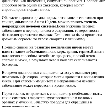
диагнозов, как пневмония, синусит или бронхит. Половой акт
способен быть одним из факторов, которые могут
спровоцировать орхит яичка.
Обе части парного органа поражаются чаще всего только при
свинке,
обычно на 3 или 10 день можно понять степень
повреждения половой системы.
Если мужчина перенес
заболевание в период полового созревания, то вероятность
бесплодия достаточно высокая. Если свинка была пролечена
должным образом, то угроза сводится к минимуму.
Помимо свинки
на развитие воспаления яичек могут
влиять такие заболевания, как корь, грипп, герпес.
Вызвать
патологию способны застойные процессы, плохой отток
спермы и мочи, в результате чего в каналах скапливаются
бактерии.
Во время диагностики специалист зачастую выявляет ряд
негативных факторов, которые могли привести к воспалению
яичек. При слабом иммунитете и неправильном лечении
заболевание может перерасти в хроническое.
Перед тем как отправиться к специалисту, необходимо знать,
какие симптомы характеризуют воспаление в половых
органах у мужчин. Зачастую поводом для обращения в
поликлинику является