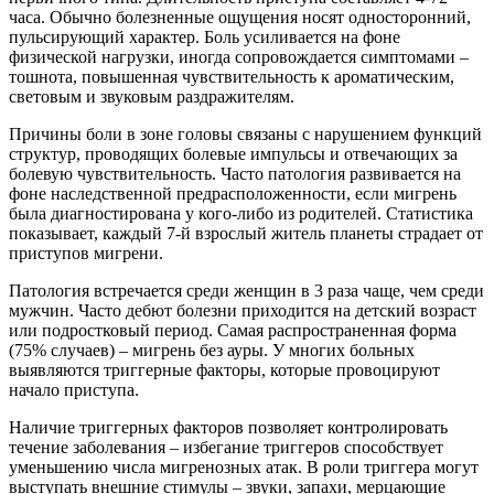
часа. Обычно болезненные ощущения носят односторонний,
пульсирующий характер. Боль усиливается на фоне
физической нагрузки, иногда сопровождается симптомами –
тошнота, повышенная чувствительность к ароматическим,
световым и звуковым раздражителям.
Причины боли в зоне головы связаны с нарушением функций
структур, проводящих болевые импульсы и отвечающих за
болевую чувствительность. Часто патология развивается на
фоне наследственной предрасположенности, если мигрень
была диагностирована у кого-либо из родителей. Статистика
показывает, каждый 7-й взрослый житель планеты страдает от
приступов мигрени.
Патология встречается среди женщин в 3 раза чаще, чем среди
мужчин. Часто дебют болезни приходится на детский возраст
или подростковый период. Самая распространенная форма
(75% случаев) – мигрень без ауры. У многих больных
выявляются триггерные факторы, которые провоцируют
начало приступа.
Наличие триггерных факторов позволяет контролировать
течение заболевания – избегание триггеров способствует
уменьшению числа мигренозных атак. В роли триггера могут
выступать внешние стимулы – звуки, запахи, мерцающие