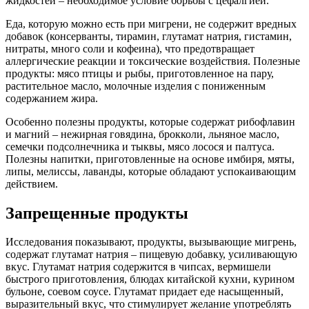
жидкостей – необходимое условие борьбы с цефалгией.
Еда, которую можно есть при мигрени, не содержит вредных
добавок (консерванты, тирамин, глутамат натрия, гистамин,
нитраты, много соли и кофеина), что предотвращает
аллергические реакции и токсические воздействия. Полезные
продукты: мясо птицы и рыбы, приготовленное на пару,
растительное масло, молочные изделия с пониженным
содержанием жира.
Особенно полезны продукты, которые содержат рибофлавин
и магний – нежирная говядина, брокколи, льняное масло,
семечки подсолнечника и тыквы, мясо лосося и палтуса.
Полезны напитки, приготовленные на основе имбиря, мяты,
липы, мелиссы, лаванды, которые обладают успокаивающим
действием.
Запрещенные продукты
Исследования показывают, продукты, вызывающие мигрень,
содержат глутамат натрия – пищевую добавку, усиливающую
вкус. Глутамат натрия содержится в чипсах, вермишели
быстрого приготовления, блюдах китайской кухни, курином
бульоне, соевом соусе. Глутамат придает еде насыщенный,
выразительный вкус, что стимулирует желание употреблять