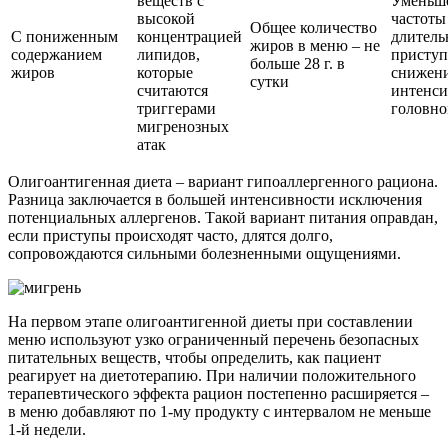
веществ с
Уменьш
высокой
частоты
Общее количество
С пониженным
концентрацией
длитель
жиров в меню – не
содержанием
липидов,
приступ
больше 28 г. в
жиров
которые
снижен
сутки
считаются
интенси
триггерами
головно
мигренозных
атак
Олигоантигенная диета – вариант гипоаллергенного рациона.
Разница заключается в большей интенсивности исключения
потенциальных аллергенов. Такой вариант питания оправдан,
если приступы происходят часто, длятся долго,
сопровождаются сильными болезненными ощущениями.
На первом этапе олигоантигенной диеты при составлении
меню используют узко ограниченный перечень безопасных
питательных веществ, чтобы определить, как пациент
реагирует на диетотерапию. При наличии положительного
терапевтического эффекта рацион постепенно расширяется –
в меню добавляют по 1-му продукту с интервалом не меньше
1-й недели.