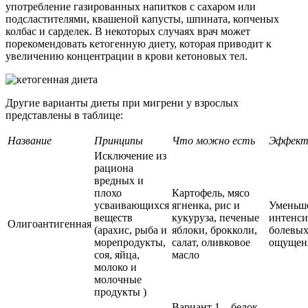
употребление газированных напитков с сахаром или
подсластителями, квашеной капусты, шпината, копченых
колбас и сарделек. В некоторых случаях врач может
порекомендовать кетогенную диету, которая приводит к
увеличению концентрации в крови кетоновых тел.
Другие варианты диеты при мигрени у взрослых
представлены в таблице:
Название
Принципы
Что можно есть
Эффек
Исключение из
рациона
вредных и
плохо
Картофель, мясо
усваивающихся
ягненка, рис и
Уменьш
веществ
кукуруза, печеные
интенси
Олигоантигенная
(арахис, рыба и
яблоки, брокколи,
болевы
морепродукты,
салат, оливковое
ощущен
соя, яйца,
масло
молоко и
молочные
продукты )
Вариант 1 – белок,