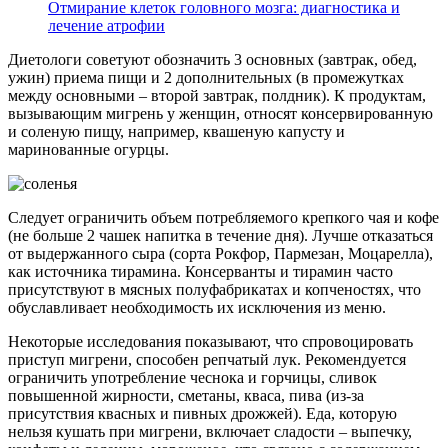
Отмирание клеток головного мозга: диагностика и
лечение атрофии
Диетологи советуют обозначить 3 основных (завтрак, обед,
ужин) приема пищи и 2 дополнительных (в промежутках
между основными – второй завтрак, полдник). К продуктам,
вызывающим мигрень у женщин, относят консервированную
и соленую пищу, например, квашеную капусту и
маринованные огурцы.
Следует ограничить объем потребляемого крепкого чая и кофе
(не больше 2 чашек напитка в течение дня). Лучше отказаться
от выдержанного сыра (сорта Рокфор, Пармезан, Моцарелла),
как источника тирамина. Консерванты и тирамин часто
присутствуют в мясных полуфабрикатах и копченостях, что
обуславливает необходимость их исключения из меню.
Некоторые исследования показывают, что спровоцировать
приступ мигрени, способен репчатый лук. Рекомендуется
ограничить употребление чеснока и горчицы, сливок
повышенной жирности, сметаны, кваса, пива (из-за
присутствия квасных и пивных дрожжей). Еда, которую
нельзя кушать при мигрени, включает сладости – выпечку,