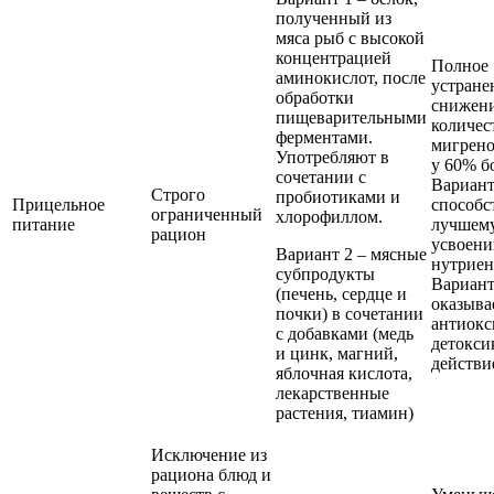
полученный из
мяса рыб с высокой
концентрацией
Полное
аминокислот, после
устране
обработки
снижен
пищеварительными
количес
ферментами.
мигрено
Употребляют в
у 60% б
сочетании с
Вариант
Строго
пробиотиками и
Прицельное
способс
ограниченный
хлорофиллом.
питание
лучшем
рацион
усвоен
Вариант 2 – мясные
нутриен
субпродукты
Вариант
(печень, сердце и
оказыва
почки) в сочетании
антиокс
с добавками (медь
детокси
и цинк, магний,
действи
яблочная кислота,
лекарственные
растения, тиамин)
Исключение из
рациона блюд и