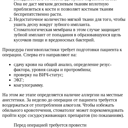
Она не даст мягким десневым тканям вплотную
приблизиться к кости и позволяет костным тканям
беспрепятственно расти.
Недостаточное количество мягкой ткани для того, чтобы
ушить десну вокруг зубного импланта.
Стоматологическая мембрана в этом случае защищает
зубной имплант от попадания в образовавшуюся щель
кусочков пищи и вредоносных бактерий.
Процедура гингивопластики требует подготовки пациента к
операции. Сперва его направляют на:
сдачу крови на общий анализ, определение резус-
фактора, уровня сахара и протромбина;
проверку на ВИЧ-статус;
ЭКГ;
коагулограмму.
На этом же этапе определяется наличие аллергии на местные
анестетики. За неделю до операции от пациента требуется
воздержаться от употребления алкоголя. Чтобы избежать
обильного кровотечения, стоматолог может порекомендовать
пройти курс сосудосуживающих препаратов (по показаниям).
Перед операцией требуется провести