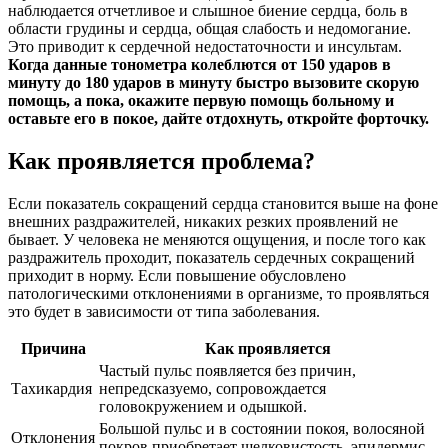
наблюдается отчетливое и слышное биение сердца, боль в
области грудины и сердца, общая слабость и недомогание.
Это приводит к сердечной недостаточности и инсультам.
Когда данные тонометра колеблются от 150 ударов в
минуту до 180 ударов в минуту быстро вызовите скорую
помощь, а пока, окажите первую помощь больному и
оставьте его в покое, дайте отдохнуть, откройте форточку.
Как проявляется проблема?
Если показатель сокращений сердца становится выше на фоне
внешних раздражителей, никаких резких проявлений не
бывает. У человека не меняются ощущения, и после того как
раздражитель проходит, показатель сердечных сокращений
приходит в норму. Если повышение обусловлено
патологическими отклонениями в организме, то проявляться
это будет в зависимости от типа заболевания.
Причина
Как проявляется
Частый пульс появляется без причин,
Тахикардия
непредсказуемо, сопровождается
головокружением и одышкой.
Большой пульс и в состоянии покоя, волосяной
Отклонения
покров приобретает шелковистость, эпидермис