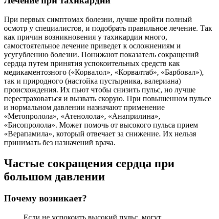
Лечение при тахикардии
При первых симптомах болезни, лучше пройти полный
осмотр у специалистов, и подобрать правильное лечение. Так
как причин возникновения у тахикардии много,
самостоятельное лечение приведет к осложнениям и
усугублению болезни. Понижают показатель сокращений
сердца путем принятия успокоительных средств как
медикаментозного («Корвалол», «Корвалтаб», «Барбовал»),
так и природного (настойка пустырника, валериана)
происхождения. Их пьют чтобы снизить пульс, но лучше
перестраховаться и вызвать скорую. При повышенном пульсе
и нормальном давлении назначают применение
«Метопролола», «Атенолола», «Анаприлина»,
«Бисопролола». Может помочь от высокого пульса прием
«Верапамила», который отвечает за снижение. Их нельзя
принимать без назначений врача.
Частые сокращения сердца при
большом давлении
Почему возникает?
Если не успокоить высокий пульс, могут