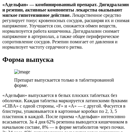
«Адельфан» — комбинированный препарат. Дигидралазин
и резепин, активные компоненты лекарства оказывают
мягкое гипотензивное действие.
Лекарственное средство
регулирует тонус кровеносных сосудов, расширяя их и снимая
напряжение. Улучшается сон, снижается обмен веществ,
нормализуется работа кишечника. Дигидралазин снимает
напряжение в артериолах, а также общее периферическое
сопротивление сосудов. Резепин помогает от давления и
нормализует частоту сердечного ритма.
Форма выпуска
Препарат выпускается только в таблетированной
форме.
«Адельфан» выпускается в белых плоских таблетках без
оболочки. Каждая таблетка маркируется латинскими буквами
«CIBA» с одной стороны, «F» и «А» — с другой. Фасуется в
блистеры, упаковывается в картонные коробки по 2, 3, 5
пластинок в каждой. После приема «Адельфан» интенсивно
всасывается. За 4 дня 62% резепина выводится кишечником в
начальном составе, 8% ― в форме метаболитов через почки.