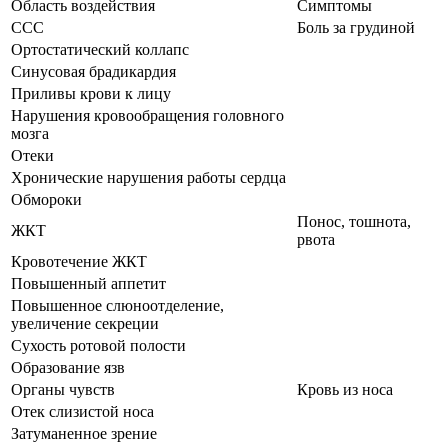
Область воздействия
Симптомы
ССС
Боль за грудиной
Ортостатический коллапс
Синусовая брадикардия
Приливы крови к лицу
Нарушения кровообращения головного
мозга
Отеки
Хронические нарушения работы сердца
Обмороки
Понос, тошнота,
ЖКТ
рвота
Кровотечение ЖКТ
Повышенный аппетит
Повышенное слюноотделение,
увеличение секреции
Сухость ротовой полости
Образование язв
Органы чувств
Кровь из носа
Отек слизистой носа
Затуманенное зрение