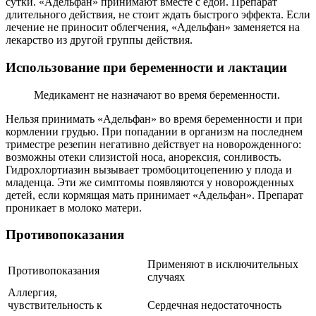
сутки. «Адельфан» принимают вместе с едой. Препарат
длительного действия, не стоит ждать быстрого эффекта. Если
лечение не приносит облегчения, «Адельфан» заменяется на
лекарство из другой группы действия.
Использование при беременности и лактации
Медикамент не назначают во время беременности.
Нельзя принимать «Адельфан» во время беременности и при
кормлении грудью. При попадании в организм на последнем
триместре резепин негативно действует на новорожденного:
возможны отеки слизистой носа, анорексия, сонливость.
Гидрохлортиазин вызывает тромбоцитоцепению у плода и
младенца. Эти же симптомы появляются у новорожденных
детей, если кормящая мать принимает «Адельфан». Препарат
проникает в молоко матери.
Противопоказания
Применяют в исключительных
Противопоказания
случаях
Аллергия,
чувствительность к
Сердечная недостаточность