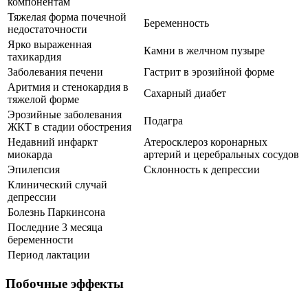
компонентам
Тяжелая форма почечной
Беременность
недостаточности
Ярко выраженная
Камни в желчном пузыре
тахикардия
Заболевания печени
Гастрит в эрозийной форме
Аритмия и стенокардия в
Сахарный диабет
тяжелой форме
Эрозийные заболевания
Подагра
ЖКТ в стадии обострения
Недавний инфаркт
Атеросклероз коронарных
миокарда
артерий и церебральных сосудов
Эпилепсия
Склонность к депрессии
Клинический случай
депрессии
Болезнь Паркинсона
Последние 3 месяца
беременности
Период лактации
Побочные эффекты