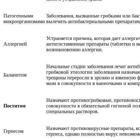
Патогенными
Заболевания, вызванные грибками или ба
микроорганизмами
вылечить антибактериальными препаратам
Устраняется причина, которая дает аллерг
Аллергией
антигистаминные препараты (таблетки и м
возникновению аллергии.
Начальные стадии заболевания лечат анти
грибковой этиологии заболевания назнача
Баланитом
трещины переросли в эрозию и язвенную ф
мази в совокупности в ванночками и комп
Назначают противогрибковые, противовосп
Поститом
совокупности в обязательной гигиеной по
специальных растворов.
Назначают противовирусные препараты, к
Герпесом
герпеса, однако полностью вирус невозмо