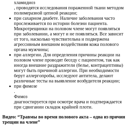
хламидиоз
, проводятся исследования пораженной ткани методом
полимеразной цепной реакции;
при сахарном диабете. Наличие заболевания часто
прослеживается по истории болезни пациента.
Микротрещинки на половом члене могут появляться
при заболевании, а могут и не появляться. Все зависит
от того, насколько чувствительна и подвержена
агрессивным внешним воздействиям кожа полового
органа мужчины;
при аллергии. Для определения причины реакции на
половом члене проводят беседу с пациентом, так как
иногда внешние раздражители (белье, контрацептивы)
могут быть причиной аллергии. При необходимости
берут аллергопробы, исследуют антитела, делают
различные тесты на выявление возбудителя реакции;
при фимозе
.
Фимоз
диагностируется при осмотре врача и подтверждается
при сдвигании складок крайней плоти.
Видео: “Травмы во время полового акта – одна из причин
трещин на члене”