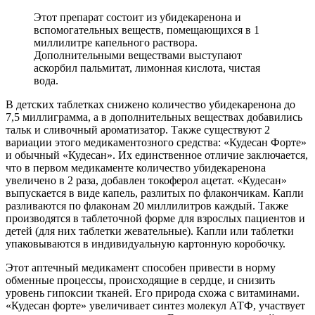
Этот препарат состоит из убидекаренона и
вспомогательных веществ, помещающихся в 1
миллилитре капельного раствора.
Дополнительными веществами выступают
аскорбил пальмитат, лимонная кислота, чистая
вода.
В детских таблетках снижено количество убидекаренона до
7,5 миллиграмма, а в дополнительных веществах добавились
тальк и сливочный ароматизатор. Также существуют 2
вариации этого медикаментозного средства: «Кудесан Форте»
и обычный «Кудесан». Их единственное отличие заключается,
что в первом медикаменте количество убидекаренона
увеличено в 2 раза, добавлен токоферол ацетат. «Кудесан»
выпускается в виде капель, разлитых по флакончикам. Капли
разливаются по флаконам 20 миллилитров каждый. Также
производятся в таблеточной форме для взрослых пациентов и
детей (для них таблетки жевательные). Капли или таблетки
упаковываются в индивидуальную картонную коробочку.
Этот аптечный медикамент способен привести в норму
обменные процессы, происходящие в сердце, и снизить
уровень гипоксии тканей. Его природа схожа с витаминами.
«Кудесан форте» увеличивает синтез молекул АТФ, участвует