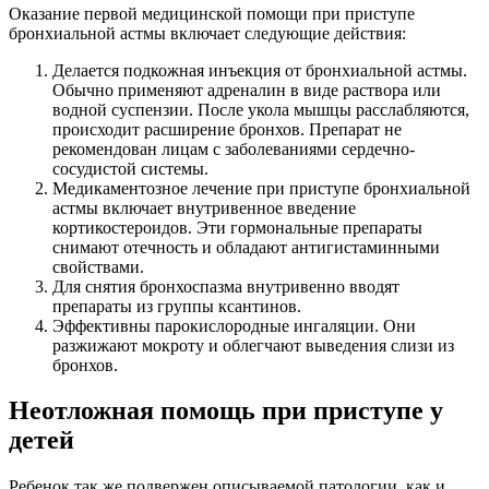
Оказание первой медицинской помощи при приступе
бронхиальной астмы включает следующие действия:
Делается подкожная инъекция от бронхиальной астмы.
Обычно применяют адреналин в виде раствора или
водной суспензии. После укола мышцы расслабляются,
происходит расширение бронхов. Препарат не
рекомендован лицам с заболеваниями сердечно-
сосудистой системы.
Медикаментозное лечение при приступе бронхиальной
астмы включает внутривенное введение
кортикостероидов. Эти гормональные препараты
снимают отечность и обладают антигистаминными
свойствами.
Для снятия бронхоспазма внутривенно вводят
препараты из группы ксантинов.
Эффективны парокислородные ингаляции. Они
разжижают мокроту и облегчают выведения слизи из
бронхов.
Неотложная помощь при приступе у
детей
Ребенок так же подвержен описываемой патологии, как и