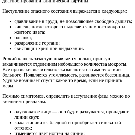
диагностировании клинической картины.
Наступление опасного состояния выражается в следующем:
сдавливание в груди, не позволяющее свободно дышать;
кашель, после которого выделяется немного мокроты
желтого цвета;
одышка;
раздражение гортани;
свистящий хрип при выдыхании.
Резкий кашель зачастую появляется ночью, приступ
заканчивается отделением небольшого количества мокроты.
Все признаки значительно сказываются на самочувствии
больного. Появляется утомляемость, развивается бессонница.
Удушье возникает спустя какое-то время, если не принять
меры.
Помимо симптомов, определить наступление фазы можно по
внешним признакам:
одутловатое лицо — оно будто раздувается, пропадают
линии скул;
кожа становится бледной и приобретает синеватый
оттенок;
изменяется цвет ногтей на синий;