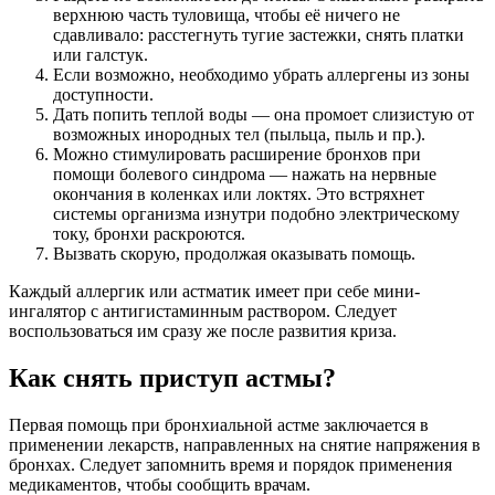
верхнюю часть туловища, чтобы её ничего не
сдавливало: расстегнуть тугие застежки, снять платки
или галстук.
Если возможно, необходимо убрать аллергены из зоны
доступности.
Дать попить теплой воды — она промоет слизистую от
возможных инородных тел (пыльца, пыль и пр.).
Можно стимулировать расширение бронхов при
помощи болевого синдрома — нажать на нервные
окончания в коленках или локтях. Это встряхнет
системы организма изнутри подобно электрическому
току, бронхи раскроются.
Вызвать скорую, продолжая оказывать помощь.
Каждый аллергик или астматик имеет при себе мини-
ингалятор с антигистаминным раствором. Следует
воспользоваться им сразу же после развития криза.
Как снять приступ астмы?
Первая помощь при бронхиальной астме заключается в
применении лекарств, направленных на снятие напряжения в
бронхах. Следует запомнить время и порядок применения
медикаментов, чтобы сообщить врачам.