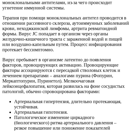
моноклональными антителами, из-за чего происходит
угнетение иммунной системы.
Терапия при помощи моноклональных антител проводится в
отношении рассеянного склероза, аутоиммунных заболеваний
крови, неходжкинской лимфомы, артрита ревматоидной
формы. Вирус JC попадает в организм через органы
желудочно-кишечного тракта с зараженной водой и пищей
или воздушно-капельным путем. Процесс инфицирования
протекает бессимптомно.
Вирус пребывает в организме латентно до появления
факторов, провоцирующих активацию. Провоцирующие
факторы ассоциируются с пересадкой стволовых клеток и
лечением препаратами – аналогами пурина (Фопурин,
Меркаптопурин, Пуринетол). Мелкоочаговая
лейкоэнцефалопатия, которая развилась на фоне сосудистых
патологий, обычно спровоцирована факторами:
Артериальная гипертензия, длительно протекающая,
устойчивая.
Артериальная гипотензия.
Патологическое изменение циркадного
(биологического) ритма артериального давления –
резкое повышение или понижение показателей