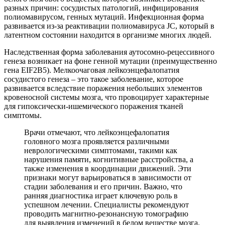
разных причин: сосудистых патологий, инфицирования
полиомавирусом, генных мутаций. Инфекционная форма
развивается из-за реактивации полиомавируса JC, который в
латентном состоянии находится в организме многих людей.
Наследственная форма заболевания аутосомно-рецессивного
генеза возникает на фоне генной мутации (преимущественно
гена EIF2B5). Мелкоочаговая лейкоэнцефалопатия
сосудистого генеза – это такое заболевание, которое
развивается вследствие поражения небольших элементов
кровеносной системы мозга, что провоцирует характерные
для гипоксически-ишемического поражения тканей
симптомы.
Врачи отмечают, что лейкоэнцефалопатия
головного мозга проявляется различными
неврологическими симптомами, такими как
нарушения памяти, когнитивные расстройства, а
также изменения в координации движений. Эти
признаки могут варьироваться в зависимости от
стадии заболевания и его причин. Важно, что
ранняя диагностика играет ключевую роль в
успешном лечении. Специалисты рекомендуют
проводить магнитно-резонансную томографию
для выявления изменений в белом веществе мозга.