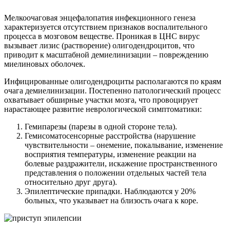
Мелкоочаговая энцефалопатия инфекционного генеза
характеризуется отсутствием признаков воспалительного
процесса в мозговом веществе. Проникая в ЦНС вирус
вызывает лизис (растворение) олигодендроцитов, что
приводит к масштабной демиелинизации – повреждению
миелиновых оболочек.
Инфицированные олигодендроциты располагаются по краям
очага демиелинизации. Постепенно патологический процесс
охватывает обширные участки мозга, что провоцирует
нарастающее развитие неврологической симптоматики:
Гемипарезы (парезы в одной стороне тела).
Гемисоматосенсорные расстройства (нарушение
чувствительности – онемение, покалывание, изменение
восприятия температуры, изменение реакции на
болевые раздражители, искажение пространственного
представления о положении отдельных частей тела
относительно друг друга).
Эпилептические припадки. Наблюдаются у 20%
больных, что указывает на близость очага к коре.