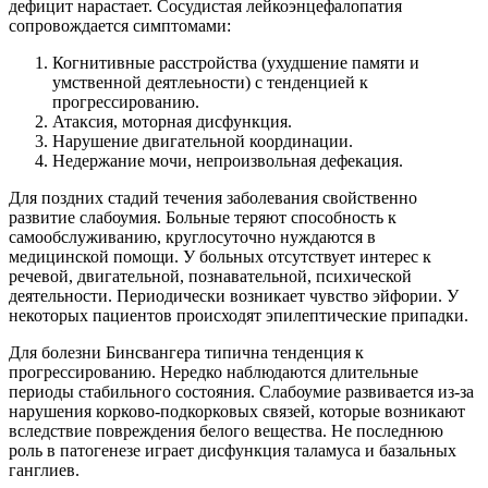
дефицит нарастает. Сосудистая лейкоэнцефалопатия
сопровождается симптомами:
Когнитивные расстройства (ухудшение памяти и
умственной деятлеьности) с тенденцией к
прогрессированию.
Атаксия, моторная дисфункция.
Нарушение двигательной координации.
Недержание мочи, непроизвольная дефекация.
Для поздних стадий течения заболевания свойственно
развитие слабоумия. Больные теряют способность к
самообслуживанию, круглосуточно нуждаются в
медицинской помощи. У больных отсутствует интерес к
речевой, двигательной, познавательной, психической
деятельности. Периодически возникает чувство эйфории. У
некоторых пациентов происходят эпилептические припадки.
Для болезни Бинсвангера типична тенденция к
прогрессированию. Нередко наблюдаются длительные
периоды стабильного состояния. Слабоумие развивается из-за
нарушения корково-подкорковых связей, которые возникают
вследствие повреждения белого вещества. Не последнюю
роль в патогенезе играет дисфункция таламуса и базальных
ганглиев.