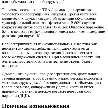
плотной, малоэластичной структурой.
Типичные осложнения: ТИА (преходящие нарушения
мозгового кровообращения), инсульты. Третья часть всех
клинических случаев сосудистой деменции обусловлена
мультифокальной лейкоэнцефалопатией. В 80% случаев
возраст пациентов составляет 50-70 лет. Очаговое поражение
белого вещества инфекционного генеза возникает вследствие
реактивации вируса JC.
Перивентрикулярная лейкоэнцефалопатия, известная как
перивентрикулярная лейкомаляция, характеризуется
возникновением очагов поражения белого вещества чаще
возле желудочковой системы. При масштабном поражении
очаги распространяются в центральные отделы белого
вещества.
Демиелинизирующий процесс агрессивного, длительного
течения приводит к образованию некротических полостей в
мозговых структурах. Лейкоэнцефалопатия (лейкомаляция)
головного мозга, обнаруженная у детей, часто является
причиной развития в детском возрасте церебрального
паралича (ДЦП).
Причины возникновения