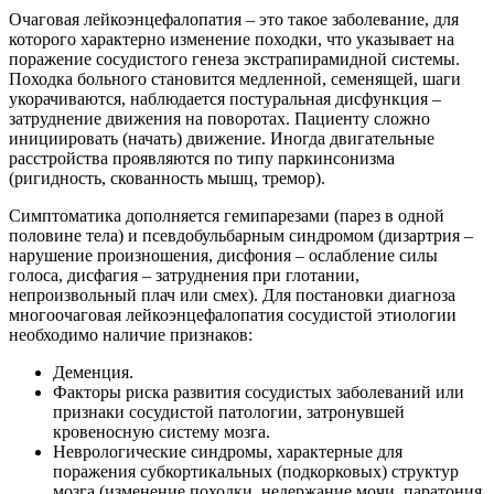
Очаговая лейкоэнцефалопатия – это такое заболевание, для
которого характерно изменение походки, что указывает на
поражение сосудистого генеза экстрапирамидной системы.
Походка больного становится медленной, семенящей, шаги
укорачиваются, наблюдается постуральная дисфункция –
затруднение движения на поворотах. Пациенту сложно
инициировать (начать) движение. Иногда двигательные
расстройства проявляются по типу паркинсонизма
(ригидность, скованность мышц, тремор).
Симптоматика дополняется гемипарезами (парез в одной
половине тела) и псевдобульбарным синдромом (дизартрия –
нарушение произношения, дисфония – ослабление силы
голоса, дисфагия – затруднения при глотании,
непроизвольный плач или смех). Для постановки диагноза
многоочаговая лейкоэнцефалопатия сосудистой этиологии
необходимо наличие признаков:
Деменция.
Факторы риска развития сосудистых заболеваний или
признаки сосудистой патологии, затронувшей
кровеносную систему мозга.
Неврологические синдромы, характерные для
поражения субкортикальных (подкорковых) структур
мозга (изменение походки, недержание мочи, паратония