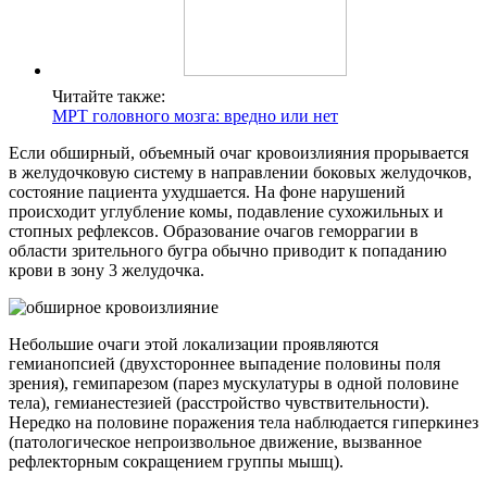
Читайте также:
МРТ головного мозга: вредно или нет
Если обширный, объемный очаг кровоизлияния прорывается
в желудочковую систему в направлении боковых желудочков,
состояние пациента ухудшается. На фоне нарушений
происходит углубление комы, подавление сухожильных и
стопных рефлексов. Образование очагов геморрагии в
области зрительного бугра обычно приводит к попаданию
крови в зону 3 желудочка.
Небольшие очаги этой локализации проявляются
гемианопсией (двухстороннее выпадение половины поля
зрения), гемипарезом (парез мускулатуры в одной половине
тела), гемианестезией (расстройство чувствительности).
Нередко на половине поражения тела наблюдается гиперкинез
(патологическое непроизвольное движение, вызванное
рефлекторным сокращением группы мышц).