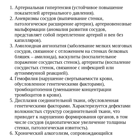
Артериальная гипертензия (устойчивое повышение
показателей артериального давления).
Аневризмы сосудов (выпячивание стенки,
патологическое расширение артерии), артериовенозные
мальформации (аномалия развития сосудов,
представляет собой переплетение артерий и вен без
капилляров).
Амилоидная ангиопатия (заболевание мелких мозговых
сосудов, связанное с отложением на стенках белковых
бляшек – амилоида), васкулиты (воспалительное
поражение сосудистых стенок), артерииты (воспаление
сосудистых стенок, связанное с инфекцией или
аутоиммунной реакцией).
Гемофилия (нарушение свертываемости крови,
обусловленное генетическими факторами),
тромбоцитопения (уменьшение концентрации
тромбоцитов в крови).
Дисплазия соединительной ткани, обусловленная
генетическими факторами. Характеризуется дефектами
волокнистых структур соединительной ткани, что
приводит к нарушению формирования органов, в том
числе сосудов (идиопатическое увеличение толщины
стенки, патологическая извитость).
Хронический алкоголизм, сопровождающийся