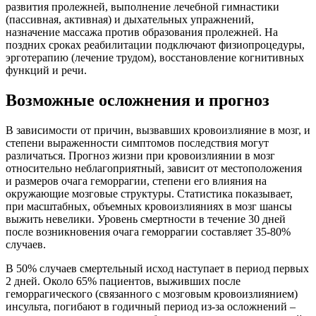
развития пролежней, выполнение лечебной гимнастики
(пассивная, активная) и дыхательных упражнений,
назначение массажа против образования пролежней. На
поздних сроках реабилитации подключают физиопроцедуры,
эрготерапию (лечение трудом), восстановление когнитивных
функций и речи.
Возможные осложнения и прогноз
В зависимости от причин, вызвавших кровоизлияние в мозг, и
степени выраженности симптомов последствия могут
различаться. Прогноз жизни при кровоизлиянии в мозг
относительно неблагоприятный, зависит от местоположения
и размеров очага геморрагии, степени его влияния на
окружающие мозговые структуры. Статистика показывает,
при масштабных, объемных кровоизлияниях в мозг шансы
выжить невелики. Уровень смертности в течение 30 дней
после возникновения очага геморрагии составляет 35-80%
случаев.
В 50% случаев смертельный исход наступает в период первых
2 дней. Около 65% пациентов, выживших после
геморрагического (связанного с мозговым кровоизлиянием)
инсульта, погибают в годичный период из-за осложнений –