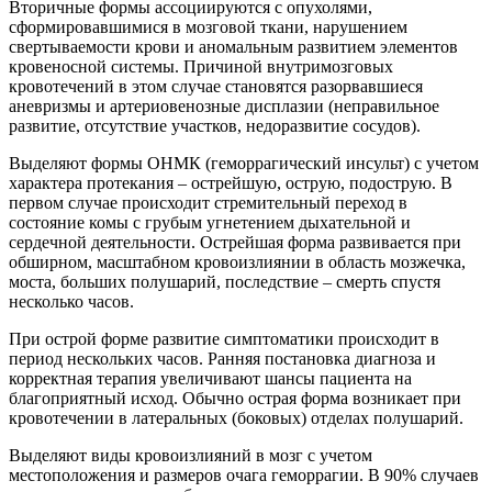
Вторичные формы ассоциируются с опухолями,
сформировавшимися в мозговой ткани, нарушением
свертываемости крови и аномальным развитием элементов
кровеносной системы. Причиной внутримозговых
кровотечений в этом случае становятся разорвавшиеся
аневризмы и артериовенозные дисплазии (неправильное
развитие, отсутствие участков, недоразвитие сосудов).
Выделяют формы ОНМК (геморрагический инсульт) с учетом
характера протекания – острейшую, острую, подострую. В
первом случае происходит стремительный переход в
состояние комы с грубым угнетением дыхательной и
сердечной деятельности. Острейшая форма развивается при
обширном, масштабном кровоизлиянии в область мозжечка,
моста, больших полушарий, последствие – смерть спустя
несколько часов.
При острой форме развитие симптоматики происходит в
период нескольких часов. Ранняя постановка диагноза и
корректная терапия увеличивают шансы пациента на
благоприятный исход. Обычно острая форма возникает при
кровотечении в латеральных (боковых) отделах полушарий.
Выделяют виды кровоизлияний в мозг с учетом
местоположения и размеров очага геморрагии. В 90% случаев