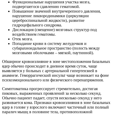
Функциональные нарушения участка мозга,
подвергшегося сдавлению гематомой.
Повышение значений внутричерепного давления,
нарушение ликвородинамики (циркуляции
цереброспинальной жидкости), развитие
гидроцефального синдрома.
Дислокация (смещение) мозговых структур под
воздействием гематомы.
Отек мозга.
Попадание крови в систему желудочков и
субарахноидальное пространство (полость между
мозговыми оболочками – мягкой, паутинной).
Обширное кровоизлияние в зоне местоположения базальных
ядер обычно происходит в дневное время суток, чаще
выявляется у больных с артериальной гипертензией в
анамнезе. Геморрагический инсульт чаще возникает на фоне
психоэмоционального или физического перенапряжения.
Симптоматика прогрессирует стремительно, достигая
пиковых, выраженных проявлений за несколько секунд.
Обычно пациент падает, спустя несколько секунд у него
развивается кома. Признаки кровоизлияния в зоне базальных
ядер в голове у взрослого включают частичный или полный
паралич мышц в половине тела, противоположной