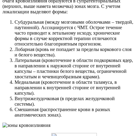
очаги кровоизлияния образуются в супратенториальных
(верхних, выше намета мозжечка) зонах мозга. С учетом
локализации выделяют формы:
Субдуральная (между мозговыми оболочками – твердой,
паутинной). Ассоциируется с ЧМТ. Острое течение
часто приводит к летальному исходу, хронические
формы в случае корректной терапии отличаются
относительно благоприятным прогнозом.
Лобарная (кровь не попадает за пределы коркового слоя
и белого вещества).
Латеральная (кровотечение в области подкорковых ядер,
в направлении к наружной стороне от внутренней
капсулы – пластинки белого вещества, ограниченной
хвостатым и чечевицеобразным ядрами).
Медиальная (кровотечение в области таламуса, в
направлении к внутренней стороне от внутренней
капсулы).
Внутрижелудочковая (в пределах желудочковой
системы).
Смешанная (распространение крови в разных
анатомических зонах).