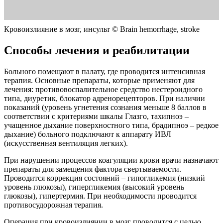
Кровоизлияние в мозг, инсульт © Brain hemorrhage, stroke
Способы лечения и реабилитации
Больного помещают в палату, где проводится интенсивная
терапия. Основные препараты, которые применяют для
лечения: противовоспалительное средство нестероидного
типа, диуретик, блокатор адренорецепторов. При наличии
показаний (уровень угнетения сознания меньше 8 баллов в
соответствии с критериями шкалы Глазго, тахипноэ –
учащенное дыхание поверхностного типа, брадипноэ – редкое
дыхание) больного подключают к аппарату ИВЛ
(искусственная вентиляция легких).
При нарушении процессов коагуляции крови врачи назначают
препараты для замещения фактора свертываемости.
Проводится коррекция состояний – гипогликемия (низкий
уровень глюкозы), гипергликемия (высокий уровень
глюкозы), гипертермия. При необходимости проводится
противосудорожная терапия.
Операция при кровоизлиянии в мозг проводится с целью