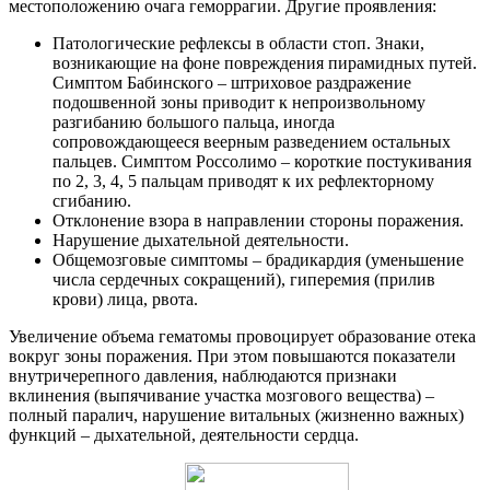
местоположению очага геморрагии. Другие проявления:
Патологические рефлексы в области стоп. Знаки,
возникающие на фоне повреждения пирамидных путей.
Симптом Бабинского – штриховое раздражение
подошвенной зоны приводит к непроизвольному
разгибанию большого пальца, иногда
сопровождающееся веерным разведением остальных
пальцев. Симптом Россолимо – короткие постукивания
по 2, 3, 4, 5 пальцам приводят к их рефлекторному
сгибанию.
Отклонение взора в направлении стороны поражения.
Нарушение дыхательной деятельности.
Общемозговые симптомы – брадикардия (уменьшение
числа сердечных сокращений), гиперемия (прилив
крови) лица, рвота.
Увеличение объема гематомы провоцирует образование отека
вокруг зоны поражения. При этом повышаются показатели
внутричерепного давления, наблюдаются признаки
вклинения (выпячивание участка мозгового вещества) –
полный паралич, нарушение витальных (жизненно важных)
функций – дыхательной, деятельности сердца.