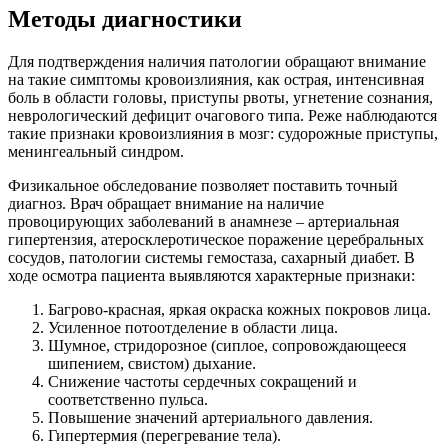
Методы диагностики
Для подтверждения наличия патологии обращают внимание
на такие симптомы кровоизлияния, как острая, интенсивная
боль в области головы, приступы рвоты, угнетение сознания,
неврологический дефицит очагового типа. Реже наблюдаются
такие признаки кровоизлияния в мозг: судорожные приступы,
менингеальный синдром.
Физикальное обследование позволяет поставить точный
диагноз. Врач обращает внимание на наличие
провоцирующих заболеваний в анамнезе – артериальная
гипертензия, атеросклеротическое поражение церебральных
сосудов, патологии системы гемостаза, сахарный диабет. В
ходе осмотра пациента выявляются характерные признаки:
Багрово-красная, яркая окраска кожных покровов лица.
Усиленное потоотделение в области лица.
Шумное, стридорозное (сиплое, сопровождающееся
шипением, свистом) дыхание.
Снижение частоты сердечных сокращений и
соответственно пульса.
Повышение значений артериального давления.
Гипертермия (перегревание тела).