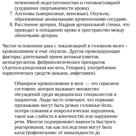
печеночной недостаточностью и гипокоагуляцией
(ухудшение свертываемости крови).
Ангиомы (кавернозные, венозные). Опухоли,
образованные аномальными кровеносными сосудами.
Расслоение артерии. Надрыв артериальной стенки, что
приводит к попаданию крови в пространство между
оболочками артерии.
Частое осложнение рака с локализацией в головном мозге –
кровоизлияние в очаг опухоли. Другие провоцирующие
факторы: длительный прием антикоагулянтов,
антиагрегантов, фибринолитических препаратов
(Ацетилсалициловая кислота, Гепарин), употребление
наркотических средств (кокаин, амфетамин).
Обширное кровоизлияние в мозг — это серьезное
состояние, которое вызывает множество
обсуждений среди медицинских специалистов и
пациентов. Люди часто отмечают, что первыми
признаками могут быть резкие головные боли,
потеря сознания и неврологические нарушения,
такие как слабость в конечностях или нарушение
речи. Многие подчеркивают важность быстрого
реагирования, так как последствия могут быть
катастрофическими: от инвалидности до